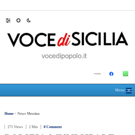
Polo Blu Summer Village scomparso nel sil
☰
≡
Menu
Home
>
News Messina
271 Views
2 Min
0 Comment