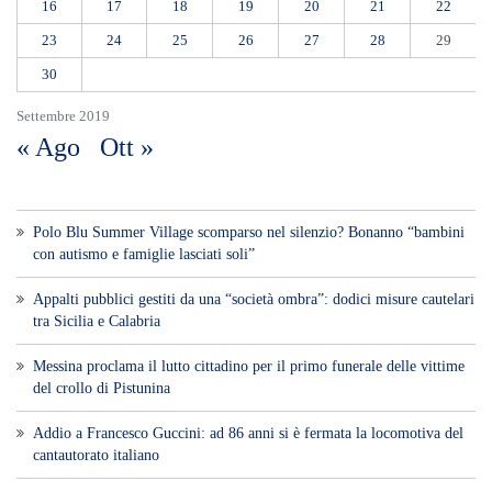
L’incubo infinito dei blackout: notte al buio in Viale San Martino. La
rabbia dei residenti