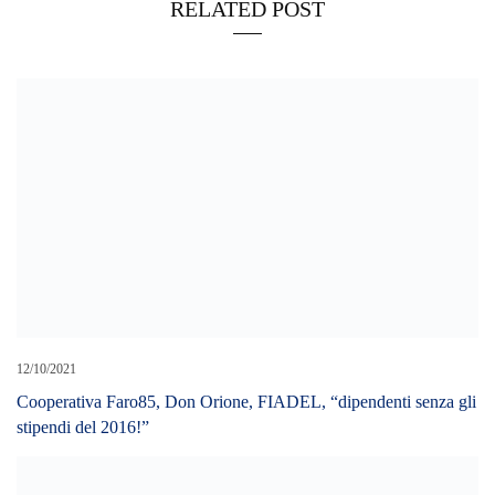
RELATED POST
12/10/2021
Cooperativa Faro85, Don Orione, FIADEL, “dipendenti senza gli
stipendi del 2016!”
12/04/2022
Stretto di Messina, maxi-sanzione alla Caronte&Tourist: “Prezzi
eccessivi per chi traghetta in auto”