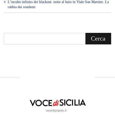
Voce di Sicilia è un BLOG Free Press di
notizie on line diretto da Giuseppe
Bevacqua, giornalista iscritto all'Ordine di
Sicilia.
ABOUT US
Voce di Sicilia: L’Informazione dal
Cuore del Territorio
vocedipopolo.it
è la porta d’accesso a
Voce di Sicilia
, il blog di news online
diretto da
Giuseppe Bevacqua
. Un punto