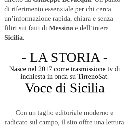
attenta delle dinamiche locali, portando in
primo piano la cronaca, la politica e gli
eventi che animano il territorio.
MESSINA, SICILIA E CALABRIA
Seguiamo la cronaca siciliana con
l'obiettivo di dare voce a chi non ne ha.
Diamo molta importanza ai video e ai
reportage.
La Nostra Filosofia
Aggiornamenti tempestivi:
Notizie in tempo reale per restare sempre
connessi con la realtà dello Stretto e della regione.
Analisi e territorio:
La direzione di Giuseppe Bevacqua garantisce un