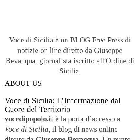
di riferimento essenziale per chi cerca
un’informazione rapida, chiara e senza
filtri sui fatti di
Messina
e dell’intera
Sicilia
.
- LA STORIA -
Nasce nel 2017 come trasmissione tv di
inchiesta in onda su TirrenoSat.
Voce di Sicilia
Con un taglio editoriale moderno e
radicato sul campo, il sito offre una lettura