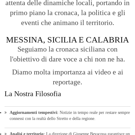
punto di vista incisivo, vicino ai cittadini e alle loro istanze.
Fruizione agile:
Una piattaforma pensata per una lettura veloce e
diretta delle notizie quotidiane.
HOME
BLOG
FAQ
CONTACT US
MODULE
© Copyright 2016 - VOCEDIPOPOLO. All Rights Reserved - PEC:
bevacquagiuseppe64@pec.it