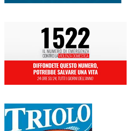
L
M
M
G
V
S
D
1
2
3
4
5
6
7
8
9
10
11
12
13
14
15