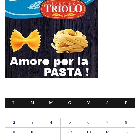
16
17
18
19
20
21
22
23
24
25
26
27
28
29
30
Settembre 2019
« Ago
Ott »
Polo Blu Summer Village scomparso nel silenzio? Bonanno “bambini
con autismo e famiglie lasciati soli”
Appalti pubblici gestiti da una “società ombra”: dodici misure cautelari
tra Sicilia e Calabria
Messina proclama il lutto cittadino per il primo funerale delle vittime
del crollo di Pistunina
Addio a Francesco Guccini: ad 86 anni si è fermata la locomotiva del
cantautorato italiano