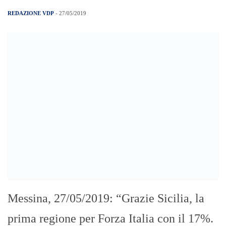
REDAZIONE VDP
- 27/05/2019
Messina, 27/05/2019: “Grazie Sicilia, la
prima regione per Forza Italia con il 17%.
Grazie Messina, la provincia più azzurra
d’Italia con lo straordinario dato del 23,76
% di Forza Italia. Complimenti alla grande
squadra che ha conseguito questo
successo, in particolare ai nostri candidati
Giuseppe Milazzo, Dafne Musolino,
Gabriella Giammanco e Giorgia Iacolino”.