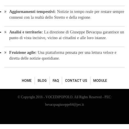
© Copyright 2016 - VOCEDIPOPOLO. All Rights Reserved - PEC:
bevacquagiuseppe64@pec.it