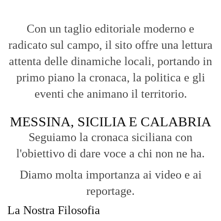
l'obiettivo di dare voce a chi non ne ha.
Diamo molta importanza ai video e ai
reportage.
La Nostra Filosofia
Aggiornamenti tempestivi:
Notizie in tempo reale per restare sempre
connessi con la realtà dello Stretto e della regione.
Analisi e territorio:
La direzione di Giuseppe Bevacqua garantisce un
punto di vista incisivo, vicino ai cittadini e alle loro istanze.
Fruizione agile:
Una piattaforma pensata per una lettura veloce e
diretta delle notizie quotidiane.
HOME
BLOG
FAQ
CONTACT US
MODULE