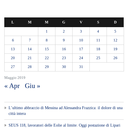
« Apr
Giu »
L’ultimo abbraccio di Messina ad Alessandra Frazzica: il dolore di una
città intera
SEUS 118, lavoratori delle Eolie al limite. Oggi postazione di Lipari
chiusa per carenza di personale.
AUTISMO: SPORT E SOLIDARIETÀ PER VINCERE INSIEME
Etna, nuovo parossismo dalla Voragine: stop agli arrivi all’aeroporto di
Catania almeno fino alle 12, attivati treni speciali
Ipanema, agosto senza serate: il Tar lascia in vigore lo stop del
Comune