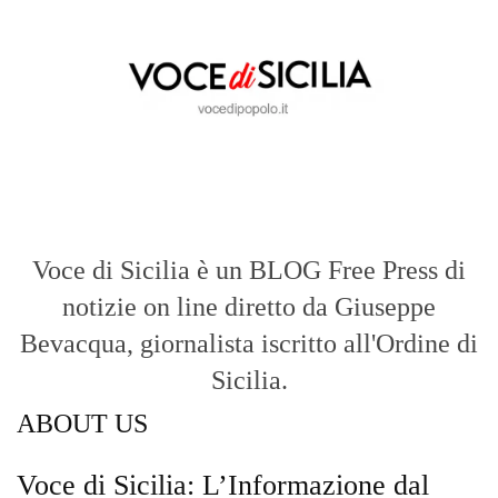
Bevacqua, giornalista iscritto all'Ordine di
Sicilia.
ABOUT US
Voce di Sicilia: L’Informazione dal
Cuore del Territorio
vocedipopolo.it
è la porta d’accesso a
Voce di Sicilia
, il blog di news online
diretto da
Giuseppe Bevacqua
. Un punto
di riferimento essenziale per chi cerca
un’informazione rapida, chiara e senza
filtri sui fatti di
Messina
e dell’intera
Sicilia
.