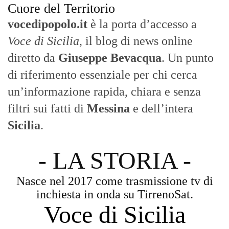
- LA STORIA -
Nasce nel 2017 come trasmissione tv di
inchiesta in onda su TirrenoSat.
Voce di Sicilia
Con un taglio editoriale moderno e
radicato sul campo, il sito offre una lettura
attenta delle dinamiche locali, portando in
primo piano la cronaca, la politica e gli
eventi che animano il territorio.
MESSINA, SICILIA E CALABRIA
Seguiamo la cronaca siciliana con