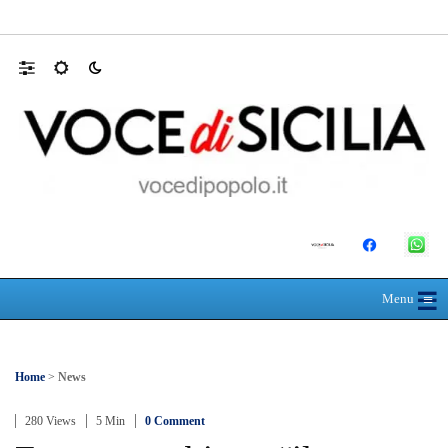
Mit, ok Consiglio Lavori pubblici a progett
☰
≡
Menu
Home
>
News
280 Views
5 Min
0 Comment