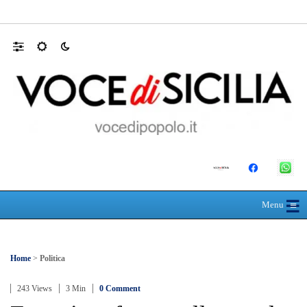
L’ultimo abbraccio di Messina ad Alessandra
☰
≡
Menu
Home
>
Politica
243 Views
3 Min
0 Comment