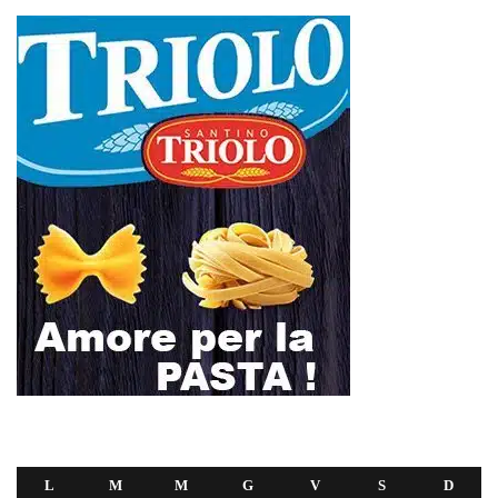
L
M
M
G
V
S
D