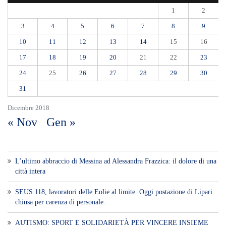
1
2
3
4
5
6
7
8
9
10
11
12
13
14
15
16
17
18
19
20
21
22
23
24
25
26
27
28
29
30
31
Dicembre 2018
« Nov
Gen »
L’ultimo abbraccio di Messina ad Alessandra Frazzica: il dolore di una
città intera
SEUS 118, lavoratori delle Eolie al limite. Oggi postazione di Lipari
chiusa per carenza di personale.
AUTISMO: SPORT E SOLIDARIETÀ PER VINCERE INSIEME