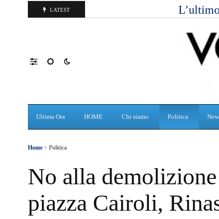
L’ultimo
LATEST
Ultima Ora
HOME
Chi siamo
Politica
New
Home
>
Politica
No alla demolizione 
piazza Cairoli, Rin