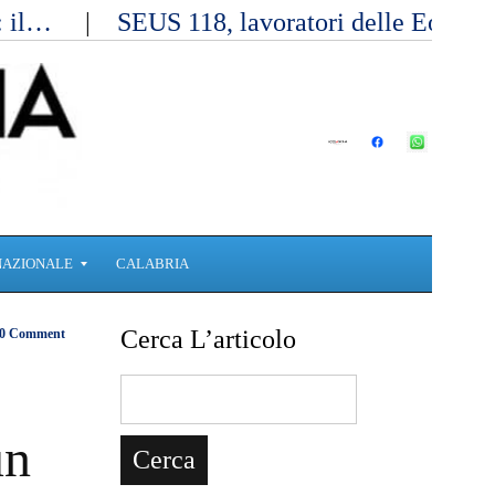
a: il…
SEUS 118, lavoratori delle Eolie 
NAZIONALE
CALABRIA
Cerca L’articolo
0 Comment
un