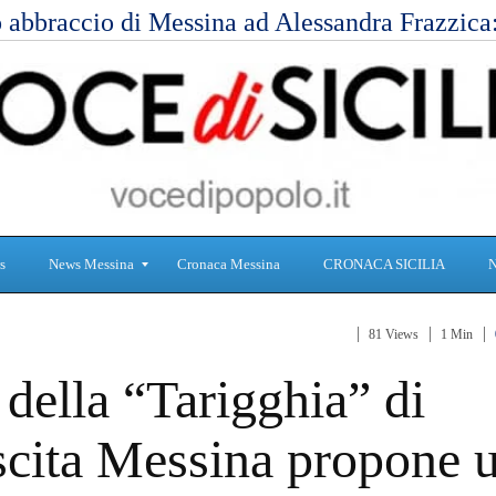
 abbraccio di Messina ad Alessandra Frazzic
s
News Messina
Cronaca Messina
CRONACA SICILIA
81 Views
1 Min
S
C
della “Tarigghia” di
a
r
n
o
i
n
ascita Messina propone 
t
a
à
c
a