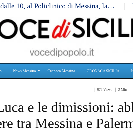
alle 10, al Policlinico di Messina, la…
s
News Messina
Cronaca Messina
CRONACA SICILIA
972 Views
2 Min
S
C
a e le dimissioni: ab
a
r
n
o
i
n
iere tra Messina e Paler
t
a
à
c
a