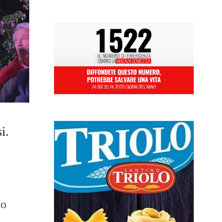
i.
to