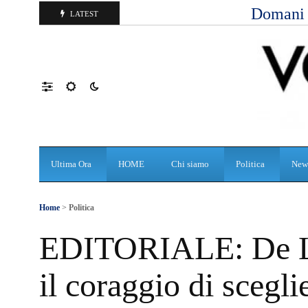
Domani d
LATEST
Ultima Ora
HOME
Chi siamo
Politica
New
Home
>
Politica
EDITORIALE: De Luc
il coraggio di scegl