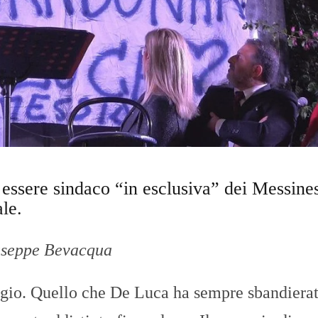
O
R
T
A
G
E
S
p
o
r
t
T
ssere sindaco “in esclusiva” dei Messines
I
R
le.
R
E
N
iuseppe Bevacqua
O
ggio. Quello che De Luca ha sempre sbandiera