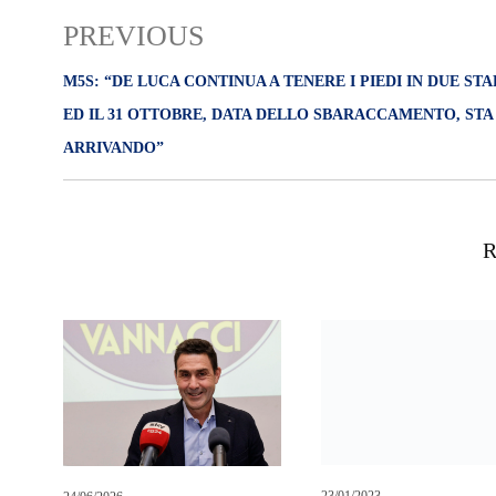
PREVIOUS
M5S: “DE LUCA CONTINUA A TENERE I PIEDI IN DUE STA
ED IL 31 OTTOBRE, DATA DELLO SBARACCAMENTO, STA
ARRIVANDO”
R
23/01/2023
Sicilia: governo Schifani
scambio deleghe Amata-
Scarpinato