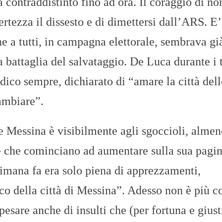
 contraddistinto fino ad ora. Il coraggio di no
rtezza il dissesto e di dimettersi dall’ARS. E’
he a tutti, in campagna elettorale, sembrava gi
la battaglia del salvataggio. De Luca durante i 
ico sempre, dichiarato di “amare la città del
ambiare”.
e Messina è visibilmente agli sgoccioli, almen
e che cominciano ad aumentare sulla sua pagi
timana fa era solo piena di apprezzamenti,
o della città di Messina”. Adesso non è più co
esare anche di insulti che (per fortuna e giust