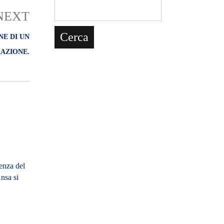
NEXT
NE DI UN
AZIONE.
enza del
nsa si