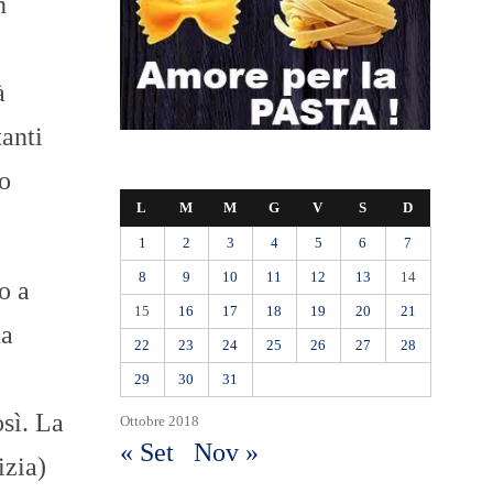
n
à
tanti
lo
L
M
M
G
V
S
D
1
2
3
4
5
6
7
8
9
10
11
12
13
14
o a
15
16
17
18
19
20
21
na
22
23
24
25
26
27
28
29
30
31
sì. La
Ottobre 2018
« Set
Nov »
izia)