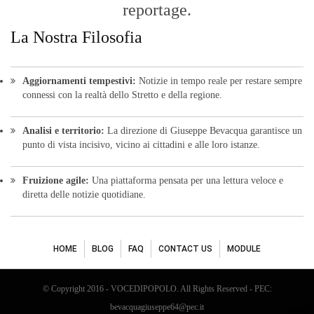
reportage.
La Nostra Filosofia
Aggiornamenti tempestivi:
Notizie in tempo reale per restare sempre
connessi con la realtà dello Stretto e della regione.
Analisi e territorio:
La direzione di Giuseppe Bevacqua garantisce un
punto di vista incisivo, vicino ai cittadini e alle loro istanze.
Fruizione agile:
Una piattaforma pensata per una lettura veloce e
diretta delle notizie quotidiane.
HOME
BLOG
FAQ
CONTACT US
MODULE
© Copyright 2016 - VOCEDIPOPOLO. All Rights Reserved - PEC:
bevacquagiuseppe64@pec.it