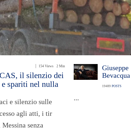
154 Views
2 Min
Giuseppe
AS, il silenzio dei
Bevacqua
 e spariti nel nulla
19489
POSTS
...
aci e silenzio sulle
sso agli atti, i tir
i Messina senza