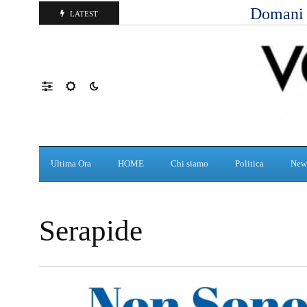
Domani d
LATEST
Ultima Ora
HOME
Chi siamo
Politica
New
Serapide