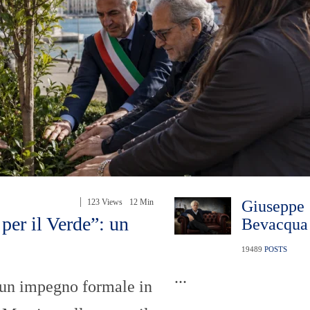
123 Views
12 Min
Giuseppe
 per il Verde”: un
Bevacqua
19489
POSTS
...
 un impegno formale in