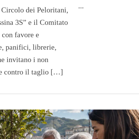
O
...
Circolo dei Peloritani,
R
T
A
sina 3S” e il Comitato
G
E
 con favore e
S
 panifici, librerie,
p
o
che invitano i non
r
t
e contro il taglio […]
T
I
R
R
E
N
O