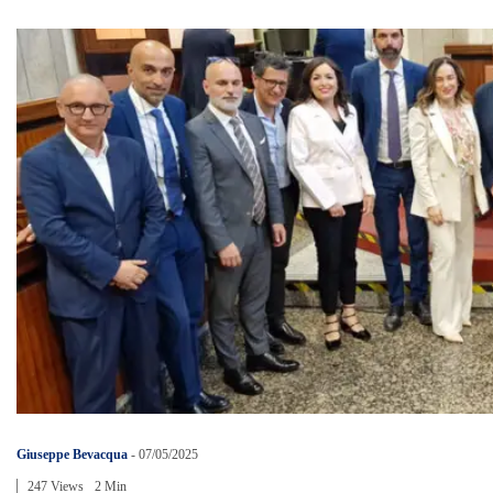
Giuseppe Bevacqua
-
07/05/2025
247 Views
2 Min