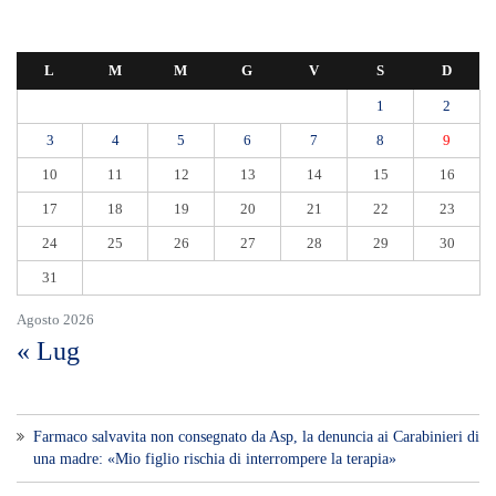
L
M
M
G
V
S
D
1
2
3
4
5
6
7
8
9
10
11
12
13
14
15
16
17
18
19
20
21
22
23
24
25
26
27
28
29
30
31
Agosto 2026
« Lug
Farmaco salvavita non consegnato da Asp, la denuncia ai Carabinieri di
una madre: «Mio figlio rischia di interrompere la terapia»