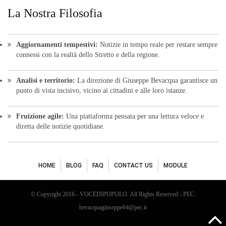
La Nostra Filosofia
Aggiornamenti tempestivi:
Notizie in tempo reale per restare sempre
connessi con la realtà dello Stretto e della regione.
Analisi e territorio:
La direzione di Giuseppe Bevacqua garantisce un
punto di vista incisivo, vicino ai cittadini e alle loro istanze.
Fruizione agile:
Una piattaforma pensata per una lettura veloce e
diretta delle notizie quotidiane.
HOME
BLOG
FAQ
CONTACT US
MODULE
© Copyright 2016 - VOCEDIPOPOLO. All Rights Reserved - PEC:
bevacquagiuseppe64@pec.it