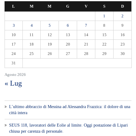
L
M
M
G
V
S
D
1
2
3
4
5
6
7
8
9
10
11
12
13
14
15
16
17
18
19
20
21
22
23
24
25
26
27
28
29
30
31
Agosto 2026
« Lug
L’ultimo abbraccio di Messina ad Alessandra Frazzica: il dolore di una
città intera
SEUS 118, lavoratori delle Eolie al limite. Oggi postazione di Lipari
chiusa per carenza di personale.