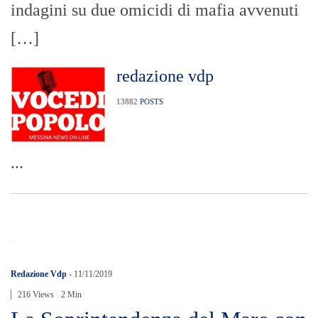
indagini su due omicidi di mafia avvenuti
[…]
redazione vdp
13882
POSTS
...
Redazione Vdp
-
11/11/2019
216 Views
2 Min