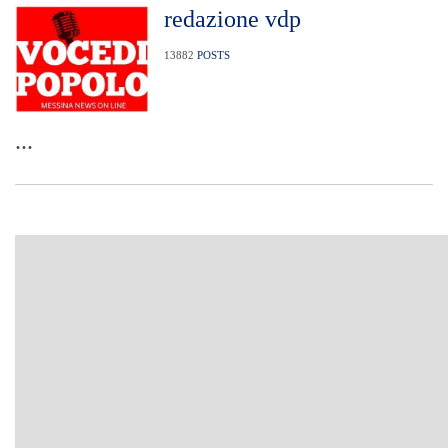
redazione vdp
13882
POSTS
...