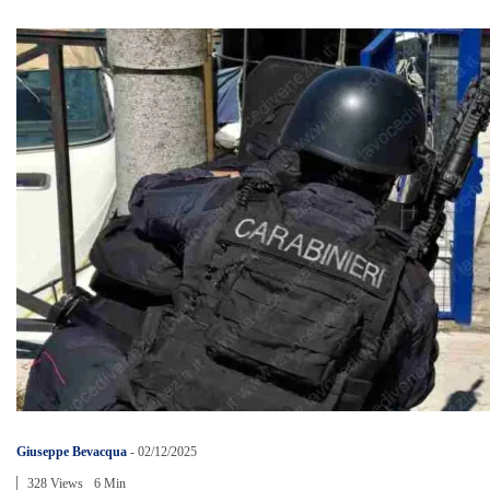
Giuseppe Bevacqua
-
02/12/2025
328 Views
6 Min