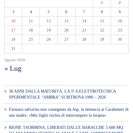
1
2
3
4
5
6
7
8
9
10
11
12
13
14
15
16
17
18
19
20
21
22
23
24
25
26
27
28
29
30
31
Agosto 2026
« Lug
30 ANNI DALLA MATURITÀ: LA 5ª A ELETTROTECNICA
SPERIMENTALE “AMBRA” SI RITROVA 1996 – 2026
Farmaco salvavita non consegnato da Asp, la denuncia ai Carabinieri di
una madre: «Mio figlio rischia di interrompere la terapia»
RIONE TAORMINA, LIBERATI DALLE BARACCHE 5.600 MQ: