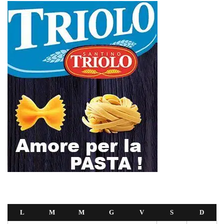
L
M
M
G
V
S
D