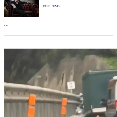
19501
POSTS
...