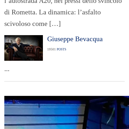
l’autostrada A20, nei pressi dello svincolo
di Rometta. La dinamica: l’asfalto
scivoloso come […]
Giuseppe Bevacqua
19501
POSTS
...