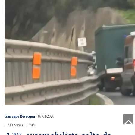
Giuseppe Bevacqua
-
07/01/2026
513 Views
1 Min