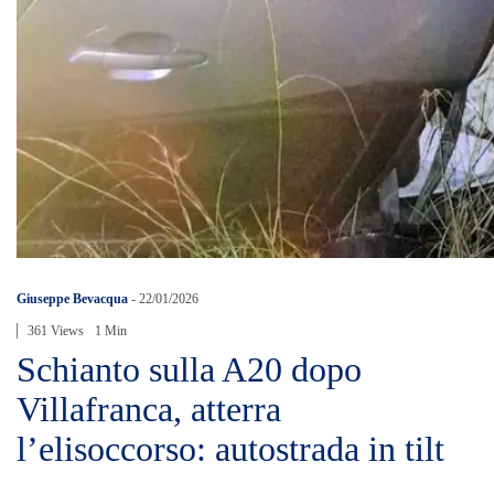
Giuseppe Bevacqua
-
22/01/2026
361 Views
1 Min
Schianto sulla A20 dopo
Villafranca, atterra
l’elisoccorso: autostrada in tilt​