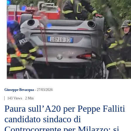
Giuseppe Bevacqua
-
27/03/2026
143 Views
2 Min
Paura sull’A20 per Peppe Falliti
candidato sindaco di
Controcorrente per Milazzo: si