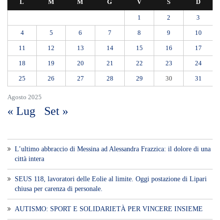
L
M
M
G
V
S
D
1
2
3
4
5
6
7
8
9
10
11
12
13
14
15
16
17
18
19
20
21
22
23
24
25
26
27
28
29
30
31
Agosto 2025
« Lug
Set »
L’ultimo abbraccio di Messina ad Alessandra Frazzica: il dolore di una
città intera
SEUS 118, lavoratori delle Eolie al limite. Oggi postazione di Lipari
chiusa per carenza di personale.
AUTISMO: SPORT E SOLIDARIETÀ PER VINCERE INSIEME