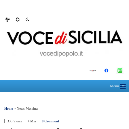
L’ultimo abbraccio di Messina ad Alessandra
☰
≡
Menu
Home
>
News Messina
336 Views
4 Min
0 Comment