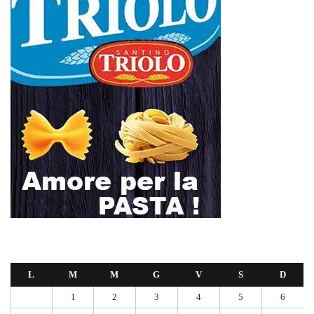
L
M
M
G
V
S
D
1
2
3
4
5
6