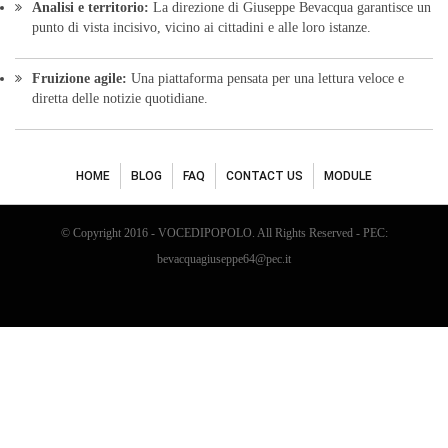
Analisi e territorio:
La direzione di Giuseppe Bevacqua garantisce un
punto di vista incisivo, vicino ai cittadini e alle loro istanze.
Fruizione agile:
Una piattaforma pensata per una lettura veloce e
diretta delle notizie quotidiane.
HOME
BLOG
FAQ
CONTACT US
MODULE
© Copyright 2016 - VOCEDIPOPOLO. All Rights Reserved - PEC:
bevacquagiuseppe64@pec.it