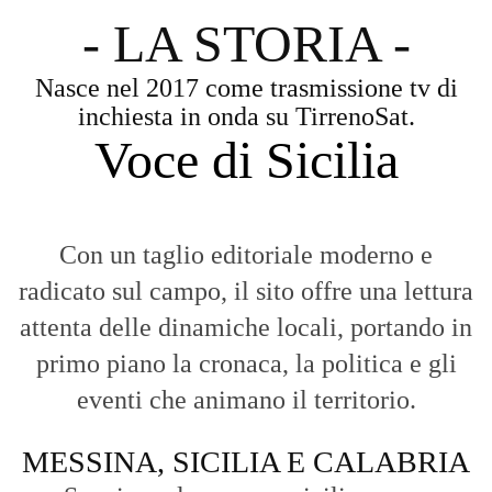
attenta delle dinamiche locali, portando in
primo piano la cronaca, la politica e gli
eventi che animano il territorio.
MESSINA, SICILIA E CALABRIA
Seguiamo la cronaca siciliana con
l'obiettivo di dare voce a chi non ne ha.
Diamo molta importanza ai video e ai
reportage.
La Nostra Filosofia
Aggiornamenti tempestivi:
Notizie in tempo reale per restare sempre
connessi con la realtà dello Stretto e della regione.