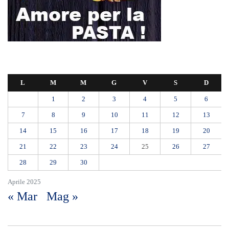
21
22
23
24
25
26
27
28
29
30
Aprile 2025
« Mar
Mag »
Farmaco salvavita non consegnato da Asp, la denuncia ai Carabinieri di
una madre: «Mio figlio rischia di interrompere la terapia»
RIONE TAORMINA, LIBERATI DALLE BARACCHE 5.600 MQ:
DA VIA ENNIO QUINTO AL VIALE GAZZI. SODDISFAZIONE
DELLA STRUTTURA COMMISSARIALE
Tragedia sul lavoro a Calanna, elettricista di 40 anni muore folgorato
mentre monta le luminarie
MANUTENZIONI STRADALI FINALMENTE FUORI DALLE
COMPETENZE DI AMAM. DOPO OLTRE DUE ANNI DI
INEFFICIENZA ASSOLUTA.