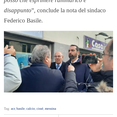
posso che esprimere rammarico e
disappunto
”, conclude la nota del sindaco
Federico Basile.
Tag:
acr
,
basile
,
calcio
,
cissè
,
messina