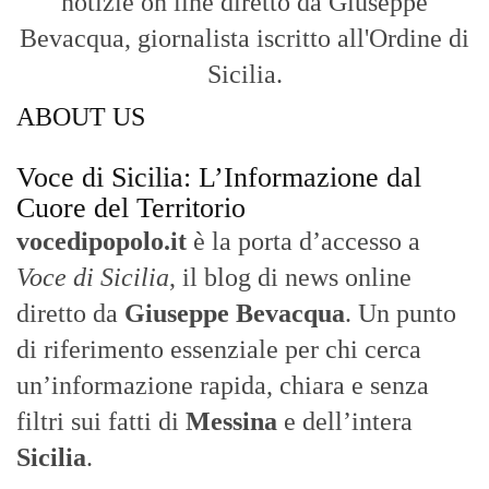
diretto da
Giuseppe Bevacqua
. Un punto
di riferimento essenziale per chi cerca
un’informazione rapida, chiara e senza
filtri sui fatti di
Messina
e dell’intera
Sicilia
.
- LA STORIA -
Nasce nel 2017 come trasmissione tv di
inchiesta in onda su TirrenoSat.
Voce di Sicilia
Con un taglio editoriale moderno e
radicato sul campo, il sito offre una lettura