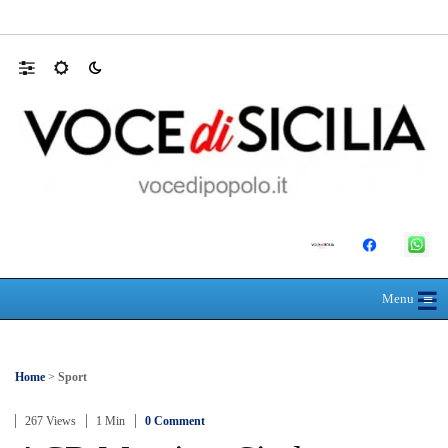
Farmaco salvavita non consegnato da Asp, l
☰
≡
Menu
Home
>
Sport
267 Views
1 Min
0 Comment