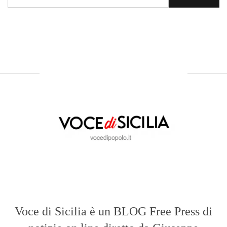
Voce di Sicilia è un BLOG Free Press di
notizie on line diretto da Giuseppe
Bevacqua, giornalista iscritto all'Ordine di
Sicilia.
ABOUT US
Voce di Sicilia: L’Informazione dal
Cuore del Territorio
vocedipopolo.it
è la porta d’accesso a
Voce di Sicilia
, il blog di news online