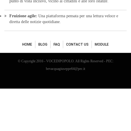
punto di vista incisivo, vicino ai cittadini e alle loro istanze.
Fruizione agile:
Una piattaforma pensata per una lettura veloce e
diretta delle notizie quotidiane.
HOME
BLOG
FAQ
CONTACT US
MODULE
© Copyright 2016 - VOCEDIPOPOLO. All Rights Reserved - PEC:
bevacquagiuseppe64@pec.it