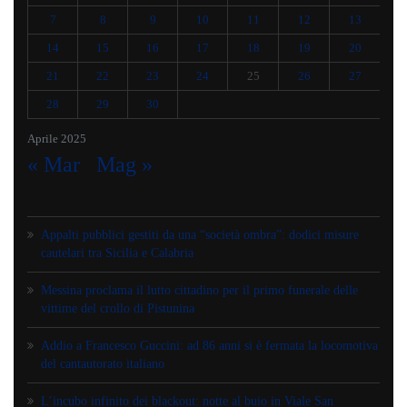
7
8
9
10
11
12
13
14
15
16
17
18
19
20
21
22
23
24
25
26
27
28
29
30
Aprile 2025
« Mar
Mag »
Appalti pubblici gestiti da una “società ombra”: dodici misure
cautelari tra Sicilia e Calabria
Messina proclama il lutto cittadino per il primo funerale delle
vittime del crollo di Pistunina
Addio a Francesco Guccini: ad 86 anni si è fermata la locomotiva
del cantautorato italiano
L’incubo infinito dei blackout: notte al buio in Viale San