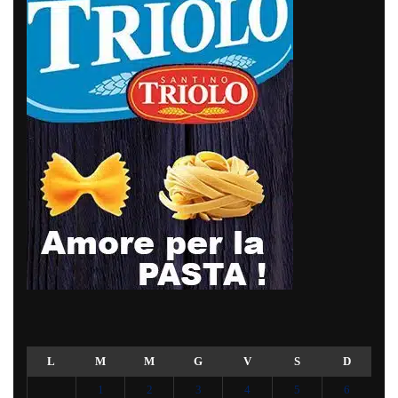
L
M
M
G
V
S
D
1
2
3
4
5
6