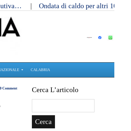
ecutiva…
Ondata di caldo per altri 10 gi
NAZIONALE
CALABRIA
Cerca L’articolo
0 Comment
e