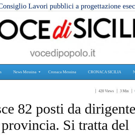
Consiglio Lavori pubblici a progettazione es
s
News Messina
Cronaca Messina
CRONACA SICILIA
420 Views
3 Min
S
C
e 82 posti da dirigent
a
r
n
o
i
n
rovincia. Si tratta del
t
a
à
c
a