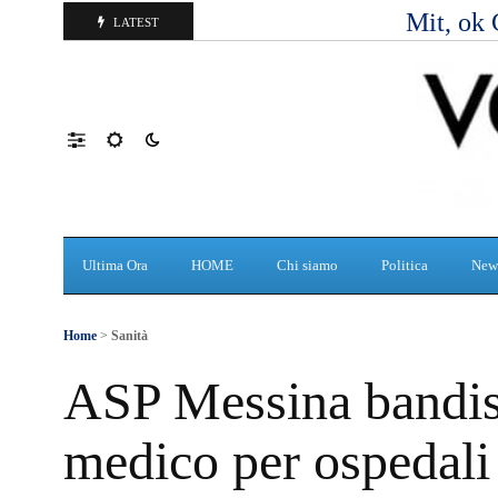
Mit, ok 
LATEST
Ultima Ora
HOME
Chi siamo
Politica
New
Home
>
Sanità
ASP Messina bandisc
medico per ospedali p