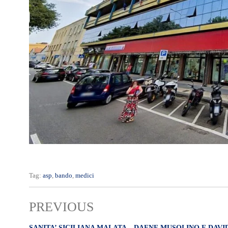
Tag:
asp
,
bando
,
medici
PREVIOUS
SANITA’ SICILIANA MALATA – DAFNE MUSOLINO E DAVI