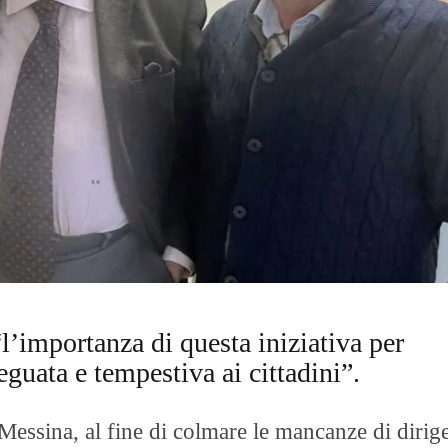
O
R
T
A
G
E
S
p
o
r
t
T
I
R
R
E
“l’importanza di questa iniziativa per
N
O
eguata e tempestiva ai cittadini”.
Messina, al fine di colmare le mancanze di dirige