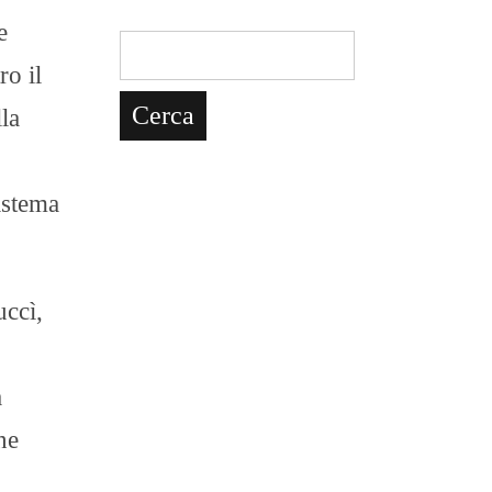
e
ro il
la
istema
uccì,
a
ne