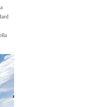
la
dard
ella