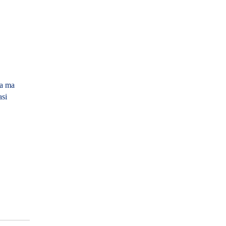
a ma
asi