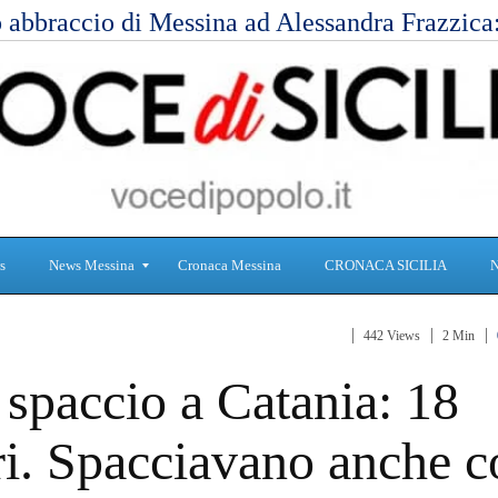
 abbraccio di Messina ad Alessandra Frazzic
s
News Messina
Cronaca Messina
CRONACA SICILIA
442 Views
2 Min
S
C
 spaccio a Catania: 18
a
r
n
o
i
n
ri. Spacciavano anche c
t
a
à
c
a