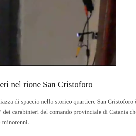
O
R
T
A
G
E
S
p
o
r
t
T
I
ri nel rione San Cristoforo
R
R
E
iazza di spaccio nello storico quartiere San Cristoforo 
N
O
’ dei carabinieri del comando provinciale di Catania ch
5 minorenni.