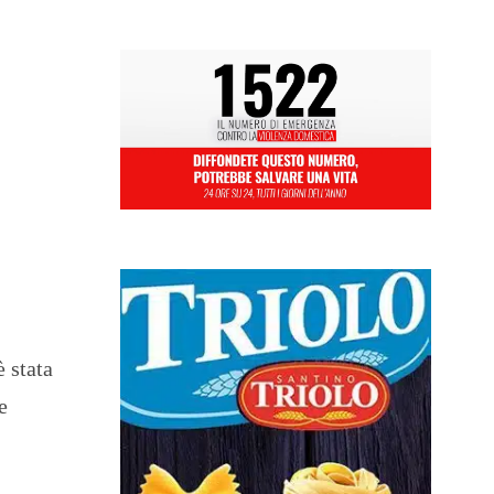
è stata
e