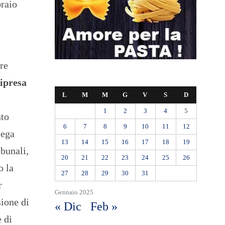
braio
tre
ipresa
L
M
M
G
V
S
D
1
2
3
4
5
nto
6
7
8
9
10
11
12
lega
13
14
15
16
17
18
19
ibunali,
20
21
22
23
24
25
26
o la
27
28
29
30
31
r
Gennaio 2025
sione di
« Dic
Feb »
e di