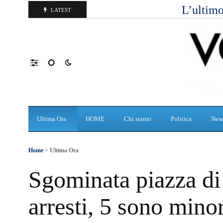
L’ultimo
LATEST
Ultima Ora
HOME
Chi siamo
Politica
New
Home
>
Ultima Ora
Sgominata piazza di
arresti, 5 sono mino