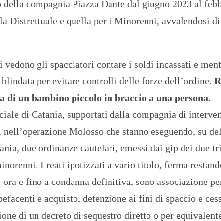
o della compagnia Piazza Dante dal giugno 2023 al feb
a Distrettuale e quella per i Minorenni, avvalendosi di
si vedono gli spacciatori contare i soldi incassati e men
blindata per evitare controlli delle forze dell’ordine.
R
nza di un bambino piccolo in braccio a una persona.
ciale di Catania, supportati dalla compagnia di interve
i nell’operazione Molosso che stanno eseguendo, su de
ania, due ordinanze cautelari, emessi dai gip dei due tr
norenni. I reati ipotizzati a vario titolo, ferma restand
 ora e fino a condanna definitiva, sono associazione pe
pefacenti e acquisto, detenzione ai fini di spaccio e ces
ione di un decreto di sequestro diretto o per equivalent