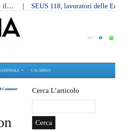
a: il…
SEUS 118, lavoratori delle Eolie 
NAZIONALE
CALABRIA
Cerca L’articolo
0 Comment
on