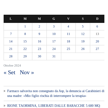
L
M
M
G
V
S
D
1
2
3
4
5
6
7
8
9
10
11
12
13
14
15
16
17
18
19
20
21
22
23
24
25
26
27
28
29
30
31
Ottobre 2024
« Set
Nov »
Farmaco salvavita non consegnato da Asp, la denuncia ai Carabinieri di
una madre: «Mio figlio rischia di interrompere la terapia»
RIONE TAORMINA, LIBERATI DALLE BARACCHE 5.600 MQ: