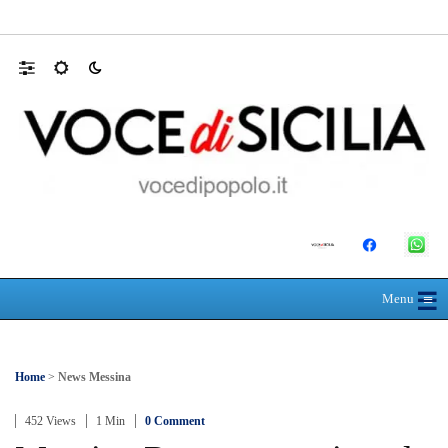
Farmaco salvavita non consegnato da Asp, l
☰
≡
Menu
Home
>
News Messina
452 Views
1 Min
0 Comment