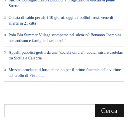
Mit, ok Consiglio Lavori pubblici a progettazione esecutiva ponte
Stretto
Ondata di caldo per altri 10 giorni: oggi 27 bollini rossi, venerdì
allerta in 21 città
Polo Blu Summer Village scomparso nel silenzio? Bonanno “bambini
con autismo e famiglie lasciati soli”
Appalti pubblici gestiti da una “società ombra”: dodici misure cautelari
tra Sicilia e Calabria
Messina proclama il lutto cittadino per il primo funerale delle vittime
del crollo di Pistunina