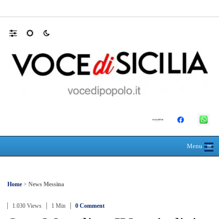
Mit, ok Consiglio Lavori pubblici a progett
☰
≡
Menu
Home
>
News Messina
1.030 Views
1 Min
0 Comment