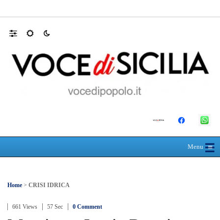
L’ultimo abbraccio di Messina ad Alessandra
☰
≡
Menu
Home
>
CRISI IDRICA
661 Views
57 Sec
0 Comment