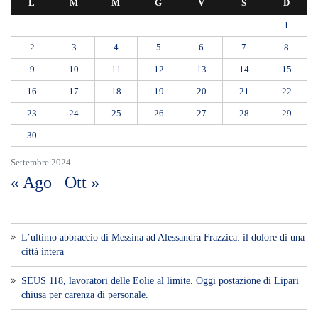
L
M
M
G
V
S
D
1
2
3
4
5
6
7
8
9
10
11
12
13
14
15
16
17
18
19
20
21
22
23
24
25
26
27
28
29
30
Settembre 2024
« Ago
Ott »
L’ultimo abbraccio di Messina ad Alessandra Frazzica: il dolore di una
città intera
SEUS 118, lavoratori delle Eolie al limite. Oggi postazione di Lipari
chiusa per carenza di personale.