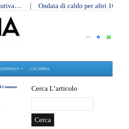
ecutiva…
Ondata di caldo per altri 10 gi
NAZIONALE
CALABRIA
Cerca L’articolo
0 Comment
l