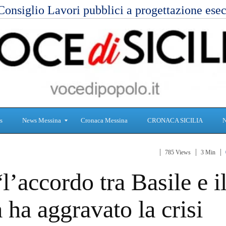
Consiglio Lavori pubblici a progettazione es
s
News Messina
Cronaca Messina
CRONACA SICILIA
785 Views
3 Min
S
C
l’accordo tra Basile e i
a
r
n
o
i
n
ha aggravato la crisi
t
a
à
c
a