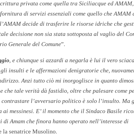
scrittura privata come quella tra Siciliacque ed AMAM,
 fornitura di servizi essenziali come quello che AMAM 
 l’AMAM decide di trasferire le risorse idriche che gest
ale decisione non sia stata sottoposta al vaglio del Co
ario Generale del Comune
”.
ggio
, e chiunque si azzardi a negarla è lui il vero sciaca
gli insulti e le affermazioni denigratorie che, nuovame
dirizzo. Anzi tutto ciò mi inorgoglisce in quanto dimos
 e che tale verità dà fastidio, oltre che palesare come pe
contrastare l’avversario politico è solo l’insulto. Ma g
a ai messinesi. E’ il momento che il Sindaco Basile ric
ici di Amam che finora hanno operato nell’interesse di
e la senatrice Musolino.