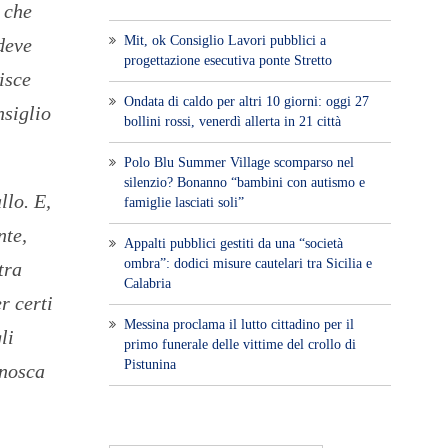
 che
Mit, ok Consiglio Lavori pubblici a
deve
progettazione esecutiva ponte Stretto
isce
Ondata di caldo per altri 10 giorni: oggi 27
nsiglio
bollini rossi, venerdì allerta in 21 città
Polo Blu Summer Village scomparso nel
silenzio? Bonanno “bambini con autismo e
llo. E,
famiglie lasciati soli”
nte,
Appalti pubblici gestiti da una “società
ombra”: dodici misure cautelari tra Sicilia e
tra
Calabria
r certi
Messina proclama il lutto cittadino per il
li
primo funerale delle vittime del crollo di
Pistunina
onosca