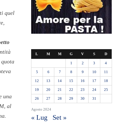
ti quel
re,
etto
ntità
L
M
M
G
V
S
D
a quota
1
2
3
4
oteva
5
6
7
8
9
10
11
12
13
14
15
16
17
18
19
20
21
22
23
24
25
e una
26
27
28
29
30
31
M, al
Agosto 2024
na.
« Lug
Set »