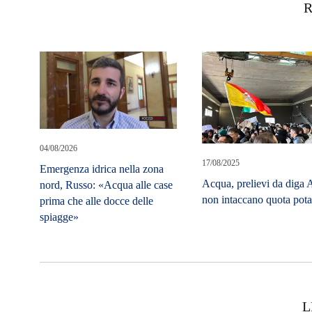
R
04/08/2026
17/08/2025
Emergenza idrica nella zona
Acqua, prelievi da diga 
nord, Russo: «Acqua alle case
non intaccano quota pota
prima che alle docce delle
spiagge»
L