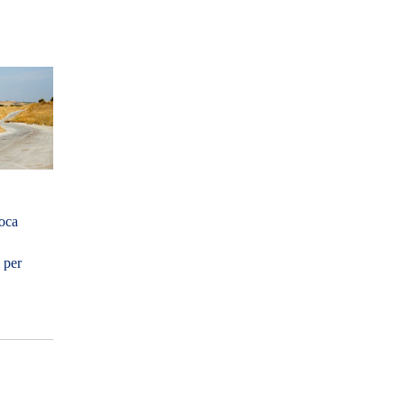
voca
 per