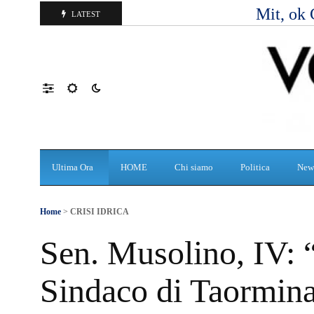
Mit, ok 
LATEST
Ultima Ora
HOME
Chi siamo
Politica
New
Home
>
CRISI IDRICA
Sen. Musolino, IV: “
Sindaco di Taormina 