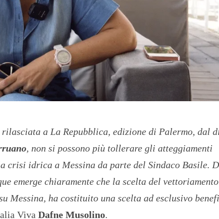
O
R
T
A
G
E
S
p
o
r
t
T
 rilasciata a La Repubblica, edizione di Palermo, dal d
I
R
rruano
, non si possono più tollerare gli atteggiamenti
R
E
 la crisi idrica a Messina da parte del Sindaco Basile. D
N
O
cque emerge chiaramente che la scelta del vettoriamento
u Messina, ha costituito una scelta ad esclusivo benefi
talia Viva
Dafne Musolino
.