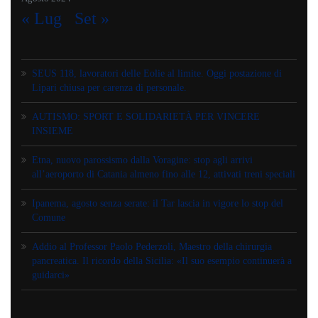
« Lug
Set »
SEUS 118, lavoratori delle Eolie al limite. Oggi postazione di
Lipari chiusa per carenza di personale.
AUTISMO: SPORT E SOLIDARIETÀ PER VINCERE
INSIEME
Etna, nuovo parossismo dalla Voragine: stop agli arrivi
all’aeroporto di Catania almeno fino alle 12, attivati treni speciali
Ipanema, agosto senza serate: il Tar lascia in vigore lo stop del
Comune
Addio al Professor Paolo Pederzoli, Maestro della chirurgia
pancreatica. Il ricordo della Sicilia: «Il suo esempio continuerà a
guidarci»