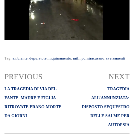
Tag:
ambiente
,
depuratore
,
inquinamento
,
mili
,
pd
,
siracusano
,
sversamenti
PREVIOUS
NEXT
LA TRAGEDIA DI VIA DEL
TRAGEDIA
FANTE. MADRE E FIGLIA
ALL’ANNUNZIATA:
RITROVATE ERANO MORTE
DISPOSTO SEQUESTRO
DA GIORNI
DELLE SALME PER
AUTOPSIA