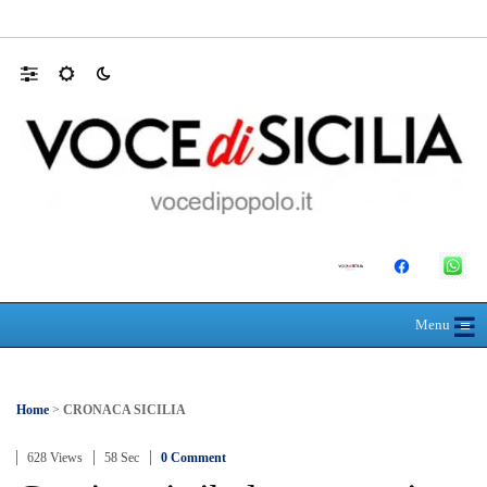
Mit, ok Consiglio Lavori pubblici a progett
☰
≡
Menu
Home
>
CRONACA SICILIA
628 Views
58 Sec
0 Comment