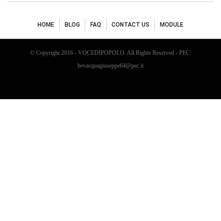
HOME
BLOG
FAQ
CONTACT US
MODULE
© Copyright 2016 - VOCEDIPOPOLO. All Rights Reserved - PEC:
bevacquagiuseppe64@pec.it