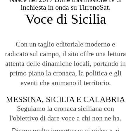
reportage.
La Nostra Filosofia
Aggiornamenti tempestivi:
Notizie in tempo reale per restare sempre
connessi con la realtà dello Stretto e della regione.
Analisi e territorio:
La direzione di Giuseppe Bevacqua garantisce un
punto di vista incisivo, vicino ai cittadini e alle loro istanze.
Fruizione agile:
Una piattaforma pensata per una lettura veloce e
diretta delle notizie quotidiane.
HOME
BLOG
FAQ
CONTACT US
MODULE
© Copyright 2016 - VOCEDIPOPOLO. All Rights Reserved - PEC: