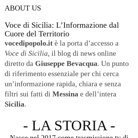
inchiesta in onda su TirrenoSat.
Voce di Sicilia
Con un taglio editoriale moderno e
radicato sul campo, il sito offre una lettura
attenta delle dinamiche locali, portando in
primo piano la cronaca, la politica e gli
eventi che animano il territorio.
MESSINA, SICILIA E CALABRIA
Seguiamo la cronaca siciliana con
l'obiettivo di dare voce a chi non ne ha.
Diamo molta importanza ai video e ai