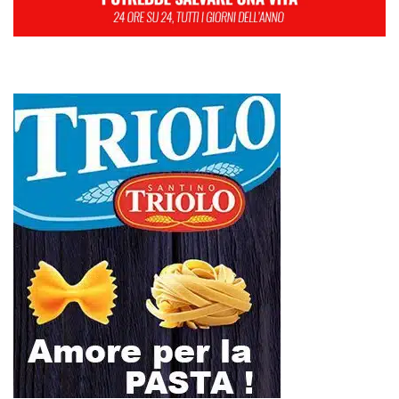
L
M
M
G
V
S
D
1
2
3
4
5
6
7
8
9
10
11
12
13
14
15
16
17
18
19
20
21
22
23
24
25
26
27
28
29
30
31
Luglio 2024
« Giu
Ago »
Farmaco salvavita non consegnato da Asp, la denuncia ai Carabinieri di
una madre: «Mio figlio rischia di interrompere la terapia»
RIONE TAORMINA, LIBERATI DALLE BARACCHE 5.600 MQ: