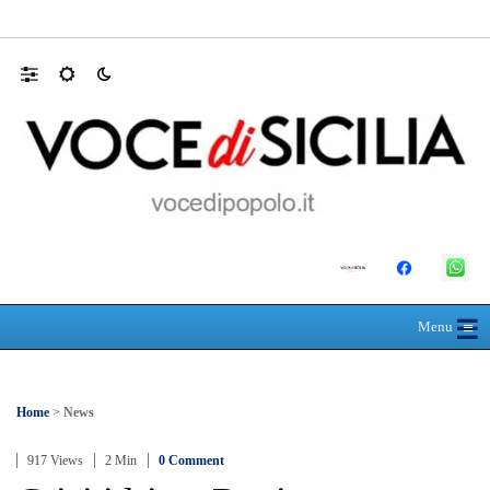
Farmaco salvavita non consegnato da Asp, l
☰
≡
Menu
Home
>
News
917 Views
2 Min
0 Comment