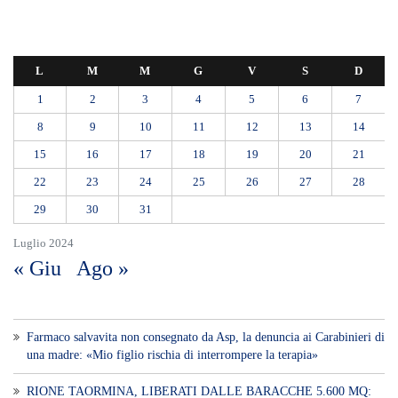
DA VIA ENNIO QUINTO AL VIALE GAZZI. SODDISFAZIONE
DELLA STRUTTURA COMMISSARIALE
Tragedia sul lavoro a Calanna, elettricista di 40 anni muore folgorato
mentre monta le luminarie
MANUTENZIONI STRADALI FINALMENTE FUORI DALLE
COMPETENZE DI AMAM. DOPO OLTRE DUE ANNI DI
INEFFICIENZA ASSOLUTA.
​Appalti, Musolino: “Rapporto ANAC e inchiesta DDA confermano i
rischi. Affidamenti diretti spalancano le porte ai criminali”