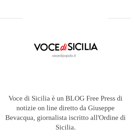
ABOUT US
Voce di Sicilia: L’Informazione dal
Cuore del Territorio
vocedipopolo.it
è la porta d’accesso a
Voce di Sicilia
, il blog di news online
diretto da
Giuseppe Bevacqua
. Un punto
di riferimento essenziale per chi cerca
un’informazione rapida, chiara e senza
filtri sui fatti di
Messina
e dell’intera
Sicilia
.
- LA STORIA -
Nasce nel 2017 come trasmissione tv di