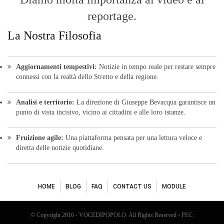
bevacquagiuseppe64@pec.it