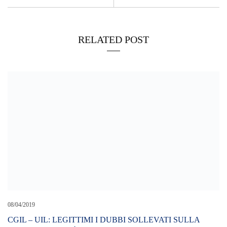
RELATED POST
08/04/2019
CGIL – UIL: LEGITTIMI I DUBBI SOLLEVATI SULLA
INCOMPATIBILITÀ DEL PRESIDENTE DEL COLLEGIO
DEI REVISORI DEI CONTI DI ATM
29/01/2019
Torregrotta: nasce la Web Community