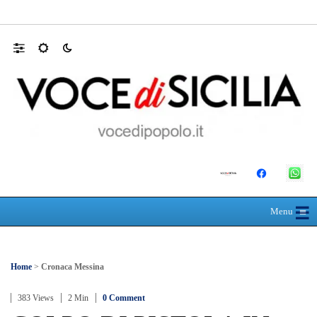
SEUS 118, lavoratori delle Eolie al limite. 
☰
≡
Menu
Home
>
Cronaca Messina
383 Views
2 Min
0 Comment