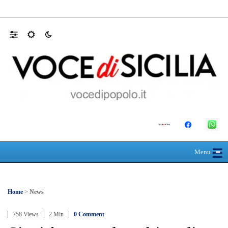
Mit, ok Consiglio Lavori pubblici a progett
☰
≡
Menu
Home
>
News
758 Views
2 Min
0 Comment