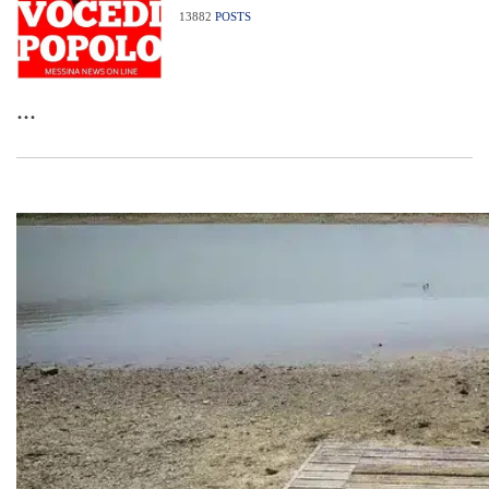
13882
POSTS
...