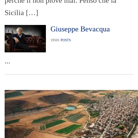
perché lì non piove mai. Penso che la
Sicilia […]
Giuseppe Bevacqua
19501
POSTS
...