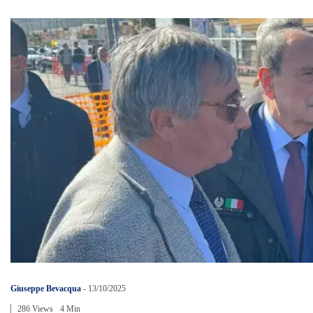
Giuseppe Bevacqua
-
13/10/2025
286 Views
4 Min