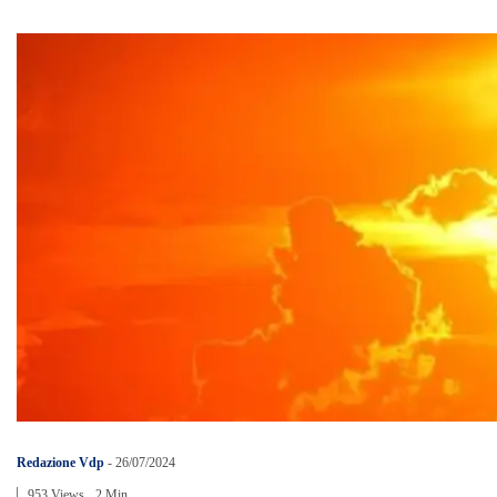
Redazione Vdp
-
26/07/2024
953 Views
2 Min