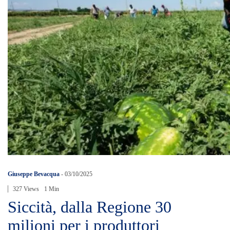
Giuseppe Bevacqua
-
03/10/2025
327 Views
1 Min
Siccità, dalla Regione 30
milioni per i produttori