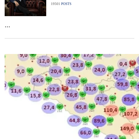
19501
POSTS
...