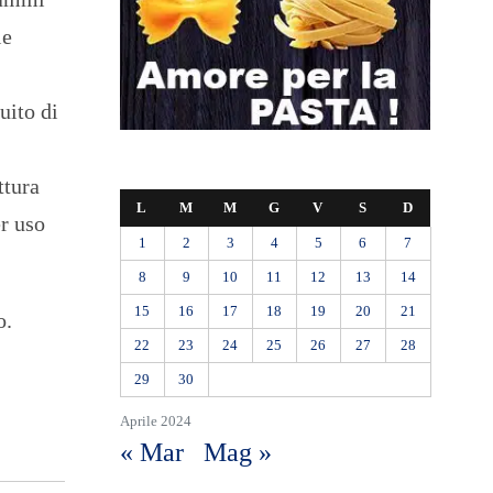
le
uito di
ttura
L
M
M
G
V
S
D
er uso
1
2
3
4
5
6
7
8
9
10
11
12
13
14
15
16
17
18
19
20
21
o.
22
23
24
25
26
27
28
29
30
Aprile 2024
« Mar
Mag »