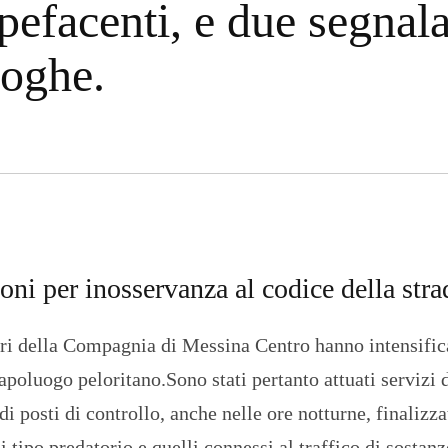
upefacenti, e due segnal
n
U
a
N
z
I
roghe.
i
V
o
E
n
R
a
S
l
I
e
T
A
’
I
N
C
H
ni per inosservanza al codice della stra
I
E
S
ieri della Compagnia di Messina Centro hanno intensific
T
E
apoluogo peloritano.Sono stati pertanto attuati servizi 
E
R
 posti di controllo, anche nelle ore notturne, finalizzat
E
P
di tipo predatorio e quelli connessi al traffico di sostanz