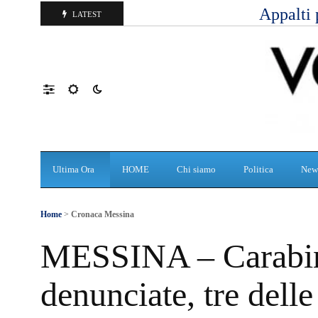
Appalti 
LATEST
Ultima Ora
HOME
Chi siamo
Politica
New
Home
>
Cronaca Messina
MESSINA – Carabini
denunciate, tre delle