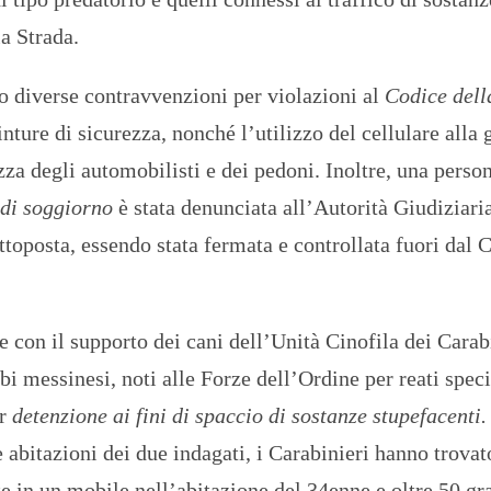
O
R
la Strada.
T
A
G
to diverse contravvenzioni per violazioni al
Codice dell
E
nture di sicurezza, nonché l’utilizzo del cellulare alla 
S
zza degli automobilisti e dei pedoni. Inoltre, una perso
p
o
 di soggiorno
è stata denunciata all’Autorità Giudiziaria
r
t
ottoposta, essendo stata fermata e controllata fuori dal
T
I
R
R
e con il supporto dei cani dell’Unità Cinofila dei Carab
E
N
 messinesi, noti alle Forze dell’Ordine per reati speci
O
er
detenzione ai fini di spaccio di sostanze stupefacenti.
e abitazioni dei due indagati, i Carabinieri hanno trovat
te in un mobile nell’abitazione del 34enne e oltre 50 g