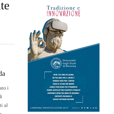
ate
da
ato i
di
i al
e