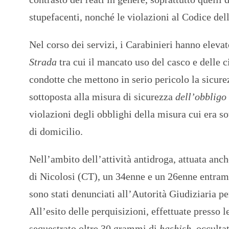
stupefacenti, nonché le violazioni al Codice del
Nel corso dei servizi, i Carabinieri hanno eleva
Strada
tra cui il mancato uso del casco e delle ci
condotte che mettono in serio pericolo la sicure
sottoposta alla misura di sicurezza
dell’obbligo
violazioni degli obblighi della misura cui era s
di domicilio.
Nell’ambito dell’attività antidroga, attuata anch
di Nicolosi (CT), un 34enne e un 26enne entrambi
sono stati denunciati all’Autorità Giudiziaria p
All’esito delle perquisizioni, effettuate presso l
sequestrato oltre 30 grammi di
hashish,
occulta