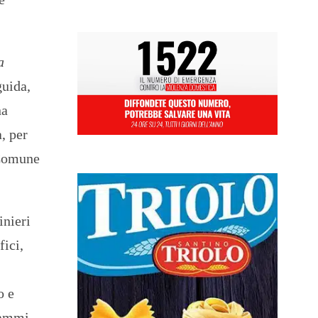
a
guida,
na
, per
 Comune
inieri
fici,
o e
rammi