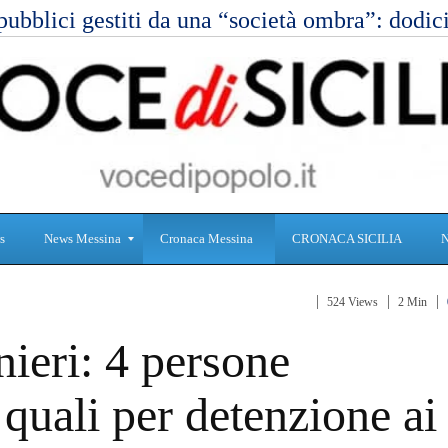
pubblici gestiti da una “società ombra”: dod
s
News Messina
Cronaca Messina
CRONACA SICILIA
524 Views
2 Min
S
C
eri: 4 persone
a
r
n
o
i
n
 quali per detenzione ai
t
a
à
c
a