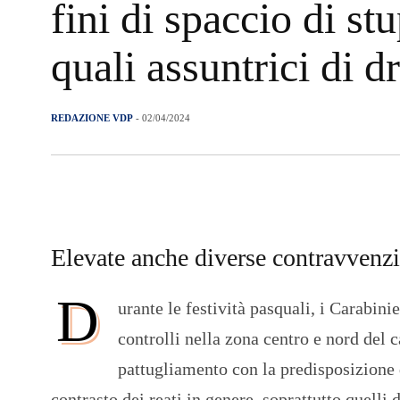
fini di spaccio di st
quali assuntrici di d
REDAZIONE VDP
- 02/04/2024
Elevate anche diverse contravvenzio
D
urante le festività pasquali, i Carabin
controlli nella zona centro e nord del c
pattugliamento con la predisposizione di
contrasto dei reati in genere, soprattutto quelli 