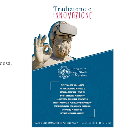
edusa.
.