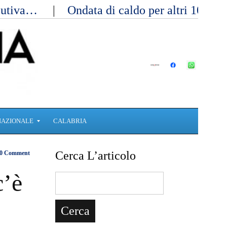
ecutiva…
Ondata di caldo per altri 10 gi
NAZIONALE
CALABRIA
Cerca L’articolo
0 Comment
c’è