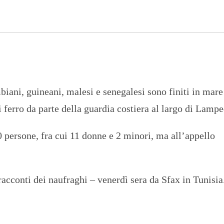
n
U
a
N
z
I
i
V
o
E
n
R
a
S
l
I
e
T
A
iani, guineani, malesi e senegalesi sono finiti in mare
’
i ferro da parte della guardia costiera al largo di Lamp
I
N
C
 persone, fra cui 11 donne e 2 minori, ma all’appello
H
I
E
S
T
 racconti dei naufraghi – venerdì sera da Sfax in Tunisia
E
E
R
E
P