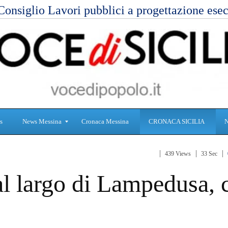
Consiglio Lavori pubblici a progettazione es
s
News Messina
Cronaca Messina
CRONACA SICILIA
439 Views
33 Sec
S
C
al largo di Lampedusa, 
a
r
n
o
i
n
t
a
à
c
a