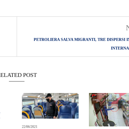
O
R
T
A
G
E
PETROLIERA SALVA MIGRANTI, TRE DISPERSI 
S
p
INTERNA
o
r
t
T
ELATED POST
I
R
R
E
N
O
e
f
22/06/2021