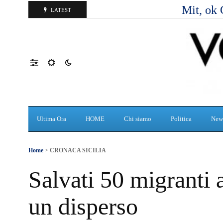
Mit, ok 
LATEST
Ultima Ora
HOME
Chi siamo
Politica
New
Home
>
CRONACA SICILIA
Salvati 50 migranti 
un disperso