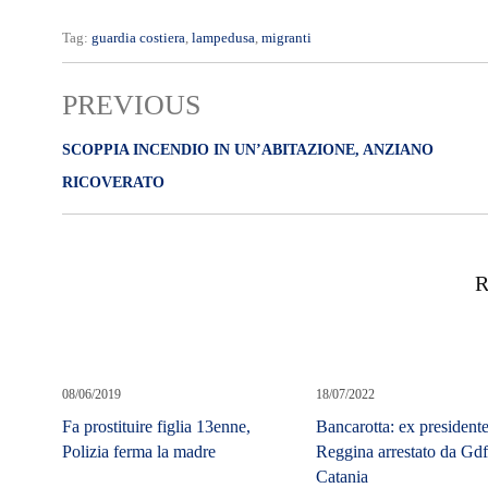
Tag:
guardia costiera
,
lampedusa
,
migranti
PREVIOUS
SCOPPIA INCENDIO IN UN’ABITAZIONE, ANZIANO
RICOVERATO
R
08/06/2019
18/07/2022
Fa prostituire figlia 13enne,
Bancarotta: ex president
Polizia ferma la madre
Reggina arrestato da Gd
Catania