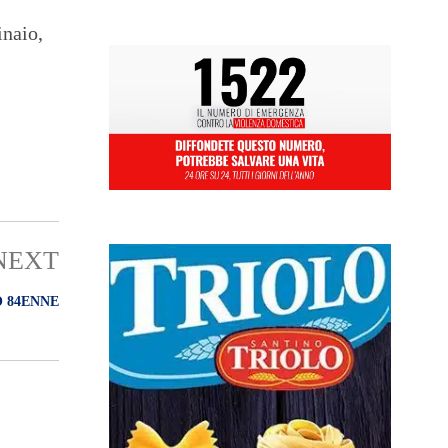
inaio,
NEXT
O 84ENNE