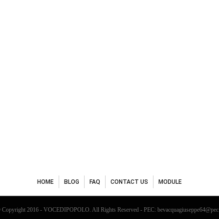
HOME
BLOG
FAQ
CONTACT US
MODULE
 Copyright 2016 - VOCEDIPOPOLO. All Rights Reserved - PEC: bevacquagiuseppe64@pec.