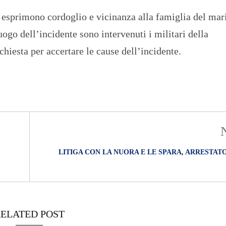
O
R
d esprimono cordoglio e vicinanza alla famiglia del mar
T
luogo dell’incidente sono intervenuti i militari della
A
G
hiesta per accertare le cause dell’incidente.
E
S
p
o
r
t
T
I
R
LITIGA CON LA NUORA E LE SPARA, ARRESTAT
R
E
N
O
ELATED POST