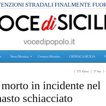
ENZIONI STRADALI FINALMENTE FUO
s
News Messina
Cronaca Messina
CRONACA SICILIA
375 Views
57 Sec
S
C
morto in incidente nel
a
r
n
o
i
n
asto schiacciato
t
a
à
c
a