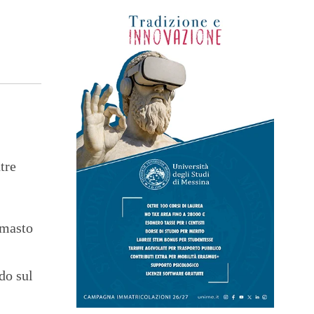
tre
imasto
do sul