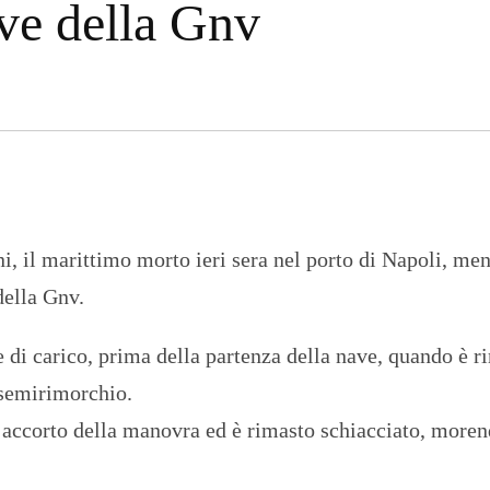
ave della Gnv
n
U
a
N
z
I
i
V
o
E
n
R
a
S
l
I
e
T
A
’
I
i, il marittimo morto ieri sera nel porto di Napoli, men
N
C
della Gnv.
H
I
E
 di carico, prima della partenza della nave, quando è r
S
T
n semirimorchio.
E
E
accorto della manovra ed è rimasto schiacciato, moren
R
E
P