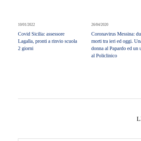
10/01/2022
26/04/2020
Covid Sicilia: assessore
Coronavirus Messina: d
Lagalla, pronti a rinvio scuola
morti tra ieri ed oggi. Un
2 giorni
donna al Papardo ed un
al Policlinico
L