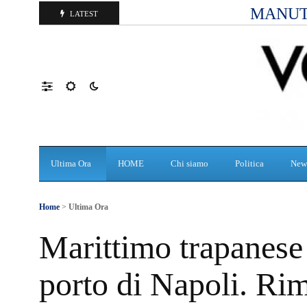
MANUT
LATEST
Ultima Ora
HOME
Chi siamo
Politica
New
Home
>
Ultima Ora
Marittimo trapanese 
porto di Napoli. Rim