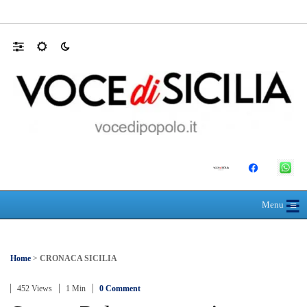
Farmaco salvavita non consegnato da Asp, l
☰
≡
Menu
Home
>
CRONACA SICILIA
452 Views
1 Min
0 Comment