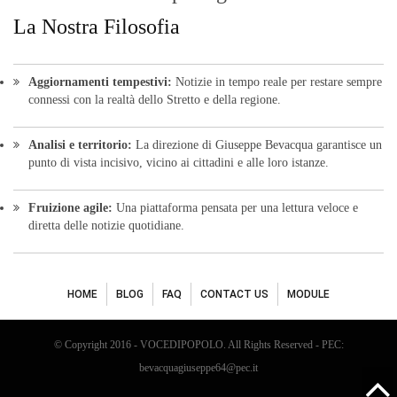
La Nostra Filosofia
Aggiornamenti tempestivi:
Notizie in tempo reale per restare sempre
connessi con la realtà dello Stretto e della regione.
Analisi e territorio:
La direzione di Giuseppe Bevacqua garantisce un
punto di vista incisivo, vicino ai cittadini e alle loro istanze.
Fruizione agile:
Una piattaforma pensata per una lettura veloce e
diretta delle notizie quotidiane.
HOME
BLOG
FAQ
CONTACT US
MODULE
© Copyright 2016 - VOCEDIPOPOLO. All Rights Reserved - PEC:
bevacquagiuseppe64@pec.it