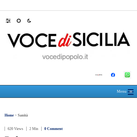
L’ultimo abbraccio di Messina ad Alessandra
☰
≡
Menu
Home
>
Sanità
620 Views
2 Min
0 Comment