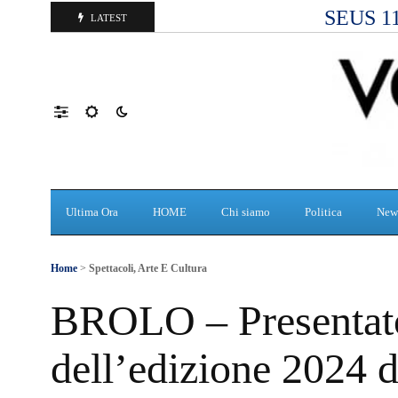
SEUS 118
LATEST
Ultima Ora
HOME
Chi siamo
Politica
New
Home
>
Spettacoli, Arte E Cultura
BROLO – Presentato
dell’edizione 2024 