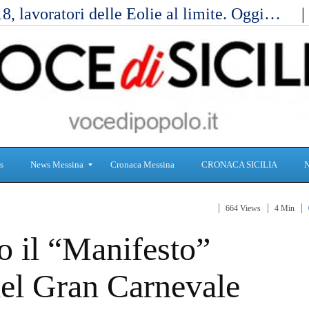
, lavoratori delle Eolie al limite. Oggi…
s
News Messina
Cronaca Messina
CRONACA SICILIA
664 Views
4 Min
S
C
 il “Manifesto”
a
r
n
o
i
n
del Gran Carnevale
t
a
à
c
a