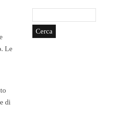
e
o. Le
ato
e di