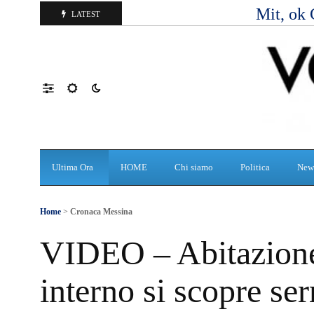
Mit, ok 
LATEST
Ultima Ora
HOME
Chi siamo
Politica
New
Home
>
Cronaca Messina
VIDEO – Abitazione
interno si scopre ser