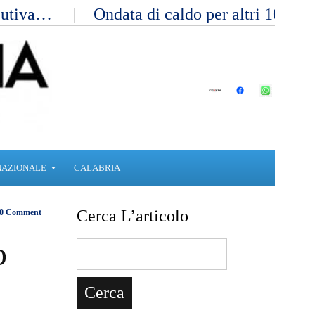
ecutiva…
Ondata di caldo per altri 10 gi
NAZIONALE
CALABRIA
Cerca L’articolo
0 Comment
o