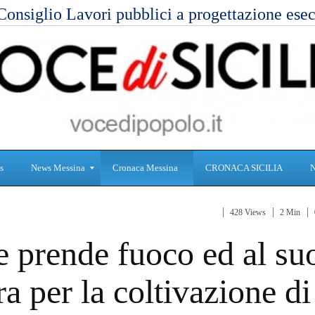
Consiglio Lavori pubblici a progettazione es
s
News Messina
Cronaca Messina
CRONACA SICILIA
428 Views
2 Min
S
C
 prende fuoco ed al su
a
r
n
o
i
n
ra per la coltivazione di
t
a
à
c
a