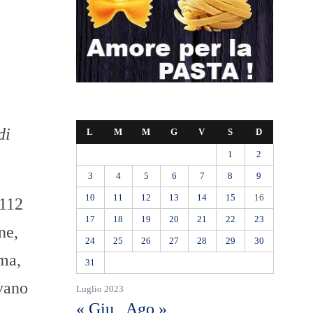
di
L
M
M
G
V
S
D
1
2
3
4
5
6
7
8
9
10
11
12
13
14
15
16
 112
17
18
19
20
21
22
23
ne,
24
25
26
27
28
29
30
rma,
31
evano
Luglio 2023
« Giu
Ago »