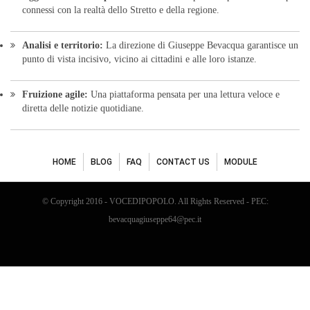
connessi con la realtà dello Stretto e della regione.
Analisi e territorio:
La direzione di Giuseppe Bevacqua garantisce un
punto di vista incisivo, vicino ai cittadini e alle loro istanze.
Fruizione agile:
Una piattaforma pensata per una lettura veloce e
diretta delle notizie quotidiane.
HOME
BLOG
FAQ
CONTACT US
MODULE
© Copyright 2016 - VOCEDIPOPOLO. All Rights Reserved - PEC:
bevacquagiuseppe64@pec.it