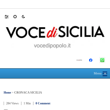
Mit, ok Consiglio Lavori pubblici a progett
☰
≡
Menu
Home
>
CRONACA SICILIA
284 Views
1 Min
0 Comment