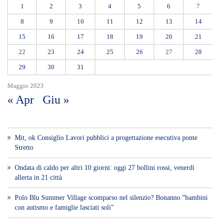
1
2
3
4
5
6
7
8
9
10
11
12
13
14
15
16
17
18
19
20
21
22
23
24
25
26
27
28
29
30
31
Maggio 2023
« Apr
Giu »
Mit, ok Consiglio Lavori pubblici a progettazione esecutiva ponte
Stretto
Ondata di caldo per altri 10 giorni: oggi 27 bollini rossi, venerdì
allerta in 21 città
Polo Blu Summer Village scomparso nel silenzio? Bonanno “bambini
con autismo e famiglie lasciati soli”