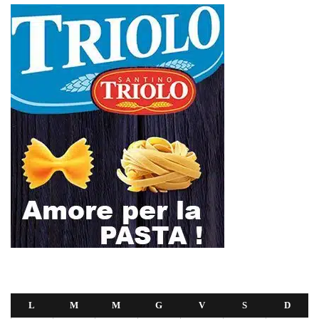
L
M
M
G
V
S
D