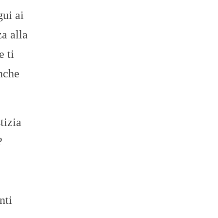
gui ai
za alla
e ti
anche
tizia
?
nti