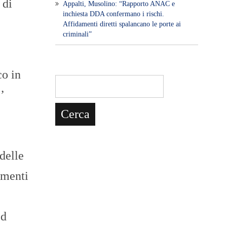
 di
​Appalti, Musolino: “Rapporto ANAC e
inchiesta DDA confermano i rischi.
Affidamenti diretti spalancano le porte ai
criminali”
co in
’
delle
imenti
ed