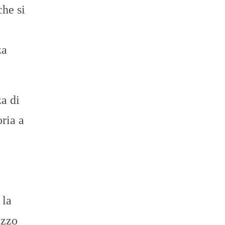
che si
za
a di
ria a
 la
ezzo