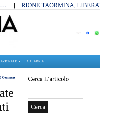
ia…
RIONE TAORMINA, LIBERATI D
NAZIONALE
CALABRIA
Cerca L’articolo
0 Comment
ate
ti