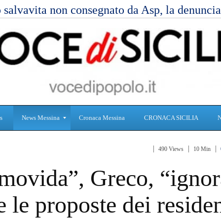
 salvavita non consegnato da Asp, la denunc
s
News Messina
Cronaca Messina
CRONACA SICILIA
490 Views
10 Min
S
C
 movida”, Greco, “ignor
a
r
n
o
i
n
 le proposte dei residen
t
a
à
c
a