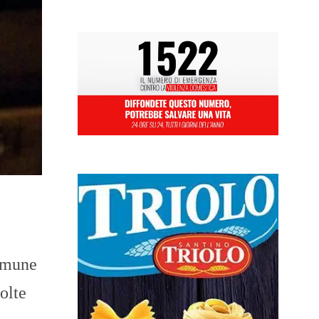
Comune
olte