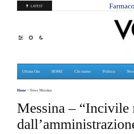
Farmaco
LATEST
Ultima Ora
HOME
Chi siamo
Politica
New
Home
>
News Messina
Messina – “Incivile
dall’amministrazione