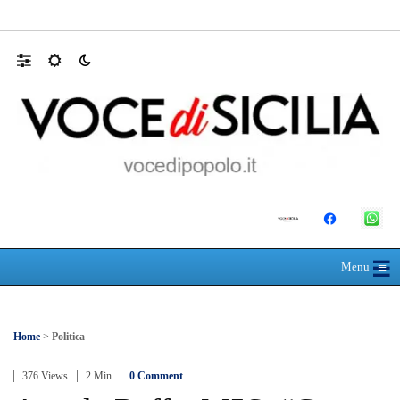
L’ultimo abbraccio di Messina ad Alessandra
☰
≡
Menu
Home
>
Politica
376 Views
2 Min
0 Comment