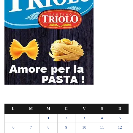
L
M
M
G
V
S
D
1
2
3
4
5
6
7
8
9
10
11
12