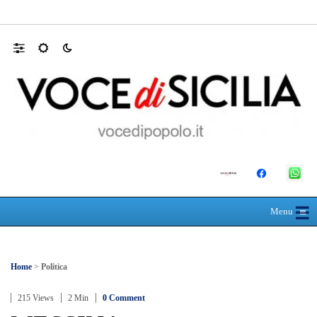
Farmaco salvavita non consegnato da Asp, l
☰
≡
Menu
Home
>
Politica
215 Views
2 Min
0 Comment