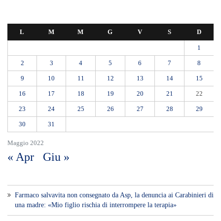
L
M
M
G
V
S
D
1
2
3
4
5
6
7
8
9
10
11
12
13
14
15
16
17
18
19
20
21
22
23
24
25
26
27
28
29
30
31
Maggio 2022
« Apr
Giu »
Farmaco salvavita non consegnato da Asp, la denuncia ai Carabinieri di
una madre: «Mio figlio rischia di interrompere la terapia»