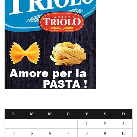
L
M
M
G
V
S
D
1
2
3
4
5
6
7
8
9
10