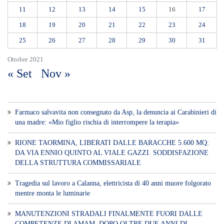
11
12
13
14
15
16
17
18
19
20
21
22
23
24
25
26
27
28
29
30
31
Ottobre 2021
« Set
Nov »
Farmaco salvavita non consegnato da Asp, la denuncia ai Carabinieri di
una madre: «Mio figlio rischia di interrompere la terapia»
RIONE TAORMINA, LIBERATI DALLE BARACCHE 5.600 MQ:
DA VIA ENNIO QUINTO AL VIALE GAZZI. SODDISFAZIONE
DELLA STRUTTURA COMMISSARIALE
Tragedia sul lavoro a Calanna, elettricista di 40 anni muore folgorato
mentre monta le luminarie
MANUTENZIONI STRADALI FINALMENTE FUORI DALLE
COMPETENZE DI AMAM. DOPO OLTRE DUE ANNI DI