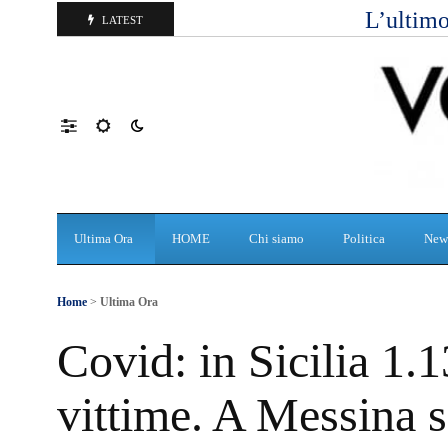
L’ultimo
LATEST
Ultima Ora
HOME
Chi siamo
Politica
New
Home
>
Ultima Ora
Covid: in Sicilia 1.1
vittime. A Messina s