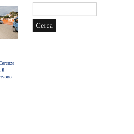
Carenza
 il
Servono