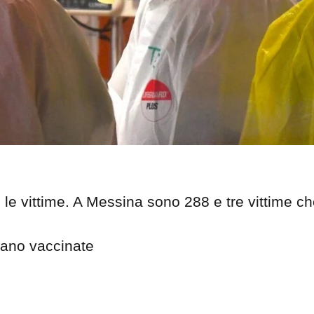
O
R
T
A
G
E
S
p
o
r
t
T
I
19 le vittime. A Messina sono 288 e tre vittime c
R
R
E
N
rano vaccinate
O