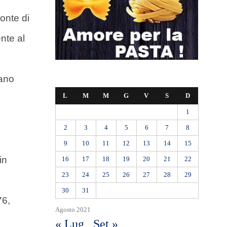
onte di
nte al
rano
L
M
M
G
V
S
D
1
2
3
4
5
6
7
8
9
10
11
12
13
14
15
in
16
17
18
19
20
21
22
23
24
25
26
27
28
29
30
31
76,
Agosto 2021
« Lug
Set »