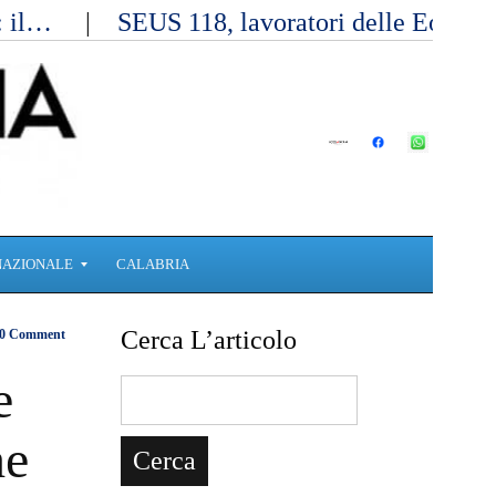
a: il…
SEUS 118, lavoratori delle Eolie 
NAZIONALE
CALABRIA
Cerca L’articolo
0 Comment
e
he