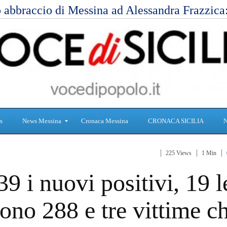
 abbraccio di Messina ad Alessandra Frazzic
s
News Messina
Cronaca Messina
CRONACA SICILIA
225 Views
1 Min
S
C
39 i nuovi positivi, 19 l
a
r
n
o
i
n
ono 288 e tre vittime c
t
a
à
c
a