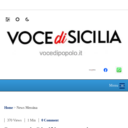
RIONE TAORMINA, LIBERATI DALLE B
☰
≡
Menu
Home
>
News Messina
370 Views
1 Min
0 Comment