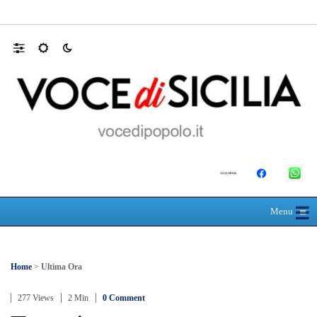
Mit, ok Consiglio Lavori pubblici a progett
☰
≡
Menu
Home
>
Ultima Ora
277 Views
2 Min
0 Comment