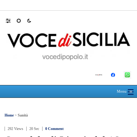
Farmaco salvavita non consegnato da Asp, l
☰
≡
Menu
Home
>
Sanità
292 Views
20 Sec
0 Comment