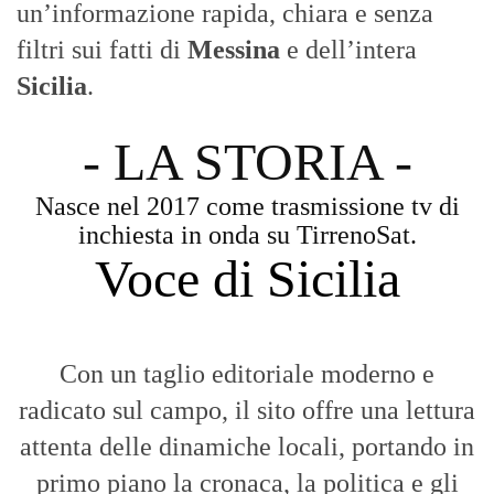
l'obiettivo di dare voce a chi non ne ha.
Diamo molta importanza ai video e ai
reportage.
La Nostra Filosofia
Aggiornamenti tempestivi:
Notizie in tempo reale per restare sempre
connessi con la realtà dello Stretto e della regione.
Analisi e territorio:
La direzione di Giuseppe Bevacqua garantisce un
punto di vista incisivo, vicino ai cittadini e alle loro istanze.
Fruizione agile:
Una piattaforma pensata per una lettura veloce e
diretta delle notizie quotidiane.
HOME
BLOG
FAQ
CONTACT US
MODULE