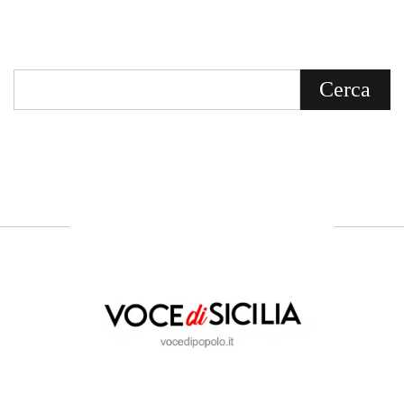
Bevacqua, giornalista iscritto all'Ordine di
Sicilia.
ABOUT US
Voce di Sicilia: L’Informazione dal
Cuore del Territorio
vocedipopolo.it
è la porta d’accesso a
Voce di Sicilia
, il blog di news online
diretto da
Giuseppe Bevacqua
. Un punto
di riferimento essenziale per chi cerca
un’informazione rapida, chiara e senza
filtri sui fatti di
Messina
e dell’intera
Sicilia
.