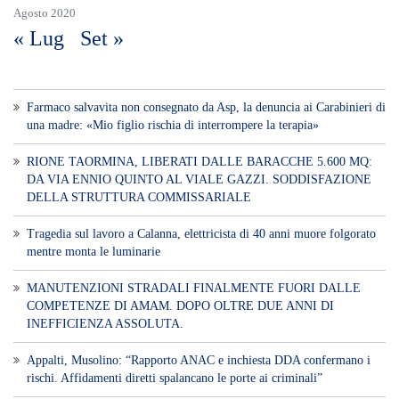
Voce di Sicilia è un BLOG Free Press di
notizie on line diretto da Giuseppe