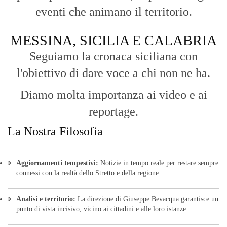
© Copyright 2016 - VOCEDIPOPOLO. All Rights Reserved - PEC:
bevacquagiuseppe64@pec.it