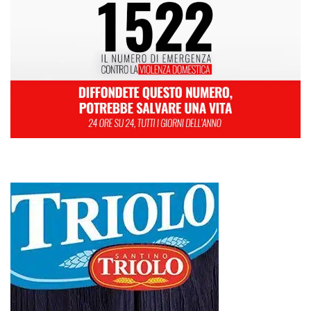
L
M
M
G
V
S
D
1
2
3
4
5
6
7
8
9
10
11
12
13
14
15
16
17
18
19
20
21
22
23
24
25
26
27
28
29
30
31
Agosto 2020
« Lug
Set »
Farmaco salvavita non consegnato da Asp, la denuncia ai Carabinieri di