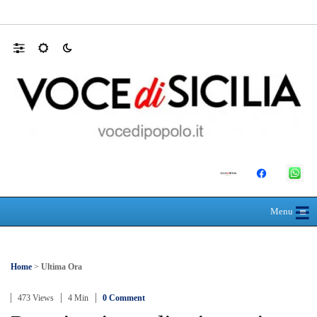
Farmaco salvavita non consegnato da Asp, l
☰
≡
Menu
Home
>
Ultima Ora
473 Views
4 Min
0 Comment