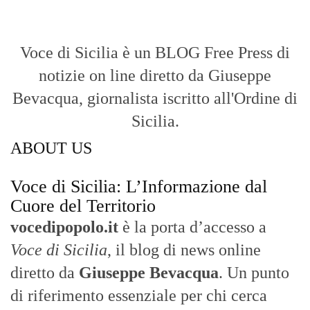
- LA STORIA -
Nasce nel 2017 come trasmissione tv di
inchiesta in onda su TirrenoSat.
Voce di Sicilia
Con un taglio editoriale moderno e
radicato sul campo, il sito offre una lettura
attenta delle dinamiche locali, portando in
primo piano la cronaca, la politica e gli
eventi che animano il territorio.
MESSINA, SICILIA E CALABRIA
Seguiamo la cronaca siciliana con