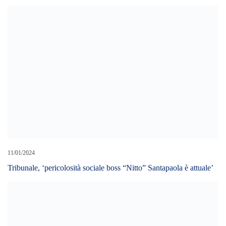
11/01/2024
Tribunale, ‘pericolosità sociale boss “Nitto” Santapaola è attuale’
09/05/2022
ELEME: L’AREA EUROPEISTA CON FRANCO DE
DOMENICO
25/06/2019
Messina: I Carabinieri arrestano due pregiudicati catanesi, sorpresi
a rubare un motociclo.