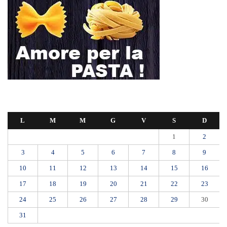
una madre: «Mio figlio rischia di interrompere la terapia»
RIONE TAORMINA, LIBERATI DALLE BARACCHE 5.600 MQ:
DA VIA ENNIO QUINTO AL VIALE GAZZI. SODDISFAZIONE
DELLA STRUTTURA COMMISSARIALE
Tragedia sul lavoro a Calanna, elettricista di 40 anni muore folgorato
mentre monta le luminarie
MANUTENZIONI STRADALI FINALMENTE FUORI DALLE
COMPETENZE DI AMAM. DOPO OLTRE DUE ANNI DI
INEFFICIENZA ASSOLUTA.
​Appalti, Musolino: “Rapporto ANAC e inchiesta DDA confermano i
rischi. Affidamenti diretti spalancano le porte ai criminali”