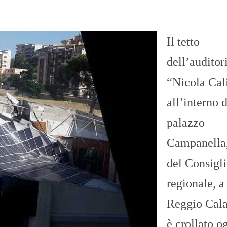
Il tetto
dell’audito
“Nicola Cal
all’interno d
palazzo
Campanella,
del Consigl
regionale, a
Reggio Cala
è crollato o