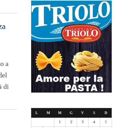
za
so a
del
à di
L
M
M
G
V
S
D
1
2
3
4
5