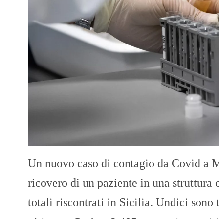
Un nuovo caso di contagio da Covid a Me
ricovero di un paziente in una struttura
totali riscontrati in Sicilia. Undici sono