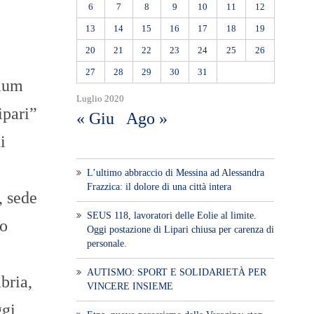
6
7
8
9
10
11
12
13
14
15
16
17
18
19
20
21
22
23
24
25
26
27
28
29
30
31
rium
Luglio 2020
ipari”
« Giu
Ago »
i
L’ultimo abbraccio di Messina ad Alessandra
Frazzica: il dolore di una città intera
 sede
SEUS 118, lavoratori delle Eolie al limite.
io
Oggi postazione di Lipari chiusa per carenza di
personale.
AUTISMO: SPORT E SOLIDARIETÀ PER
bria,
VINCERE INSIEME
ggi