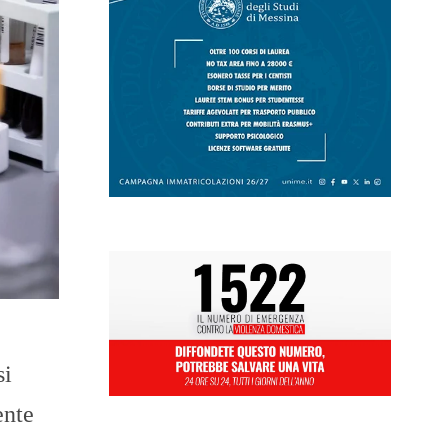
si
ente