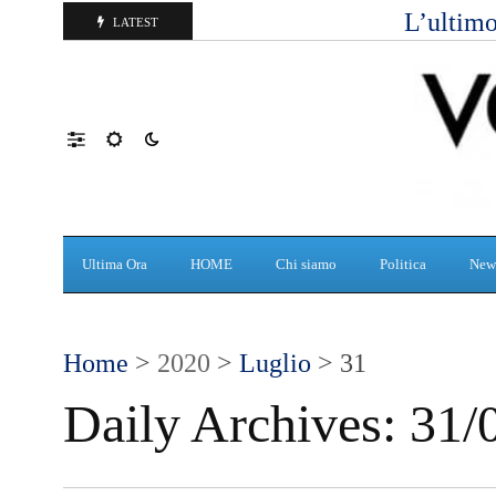
L’ultimo
LATEST
Ultima Ora
HOME
Chi siamo
Politica
New
Home
>
2020
>
Luglio
> 31
Daily Archives:
31/