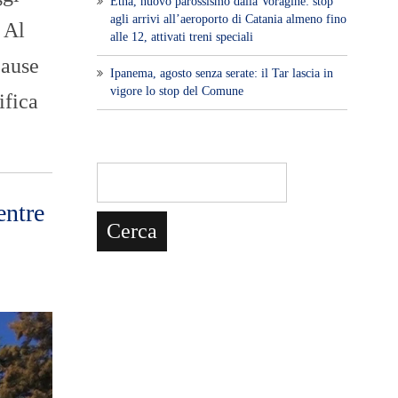
Etna, nuovo parossismo dalla Voragine: stop
agli arrivi all’aeroporto di Catania almeno fino
 Al
alle 12, attivati treni speciali
cause
Ipanema, agosto senza serate: il Tar lascia in
vigore lo stop del Comune
ifica
entre