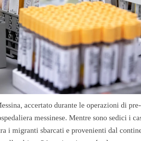
O
R
T
A
G
E
S
p
o
r
t
T
I
R
R
E
ssina, accertato durante le operazioni di pre-
N
O
 ospedaliera messinese. Mentre sono sedici i ca
 tra i migranti sbarcati e provenienti dal contin