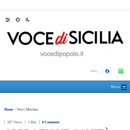
L’ultimo abbraccio di Messina ad Alessandra
☰
≡
Menu
Home
>
News Messina
267 Views
1 Min
0 Comment