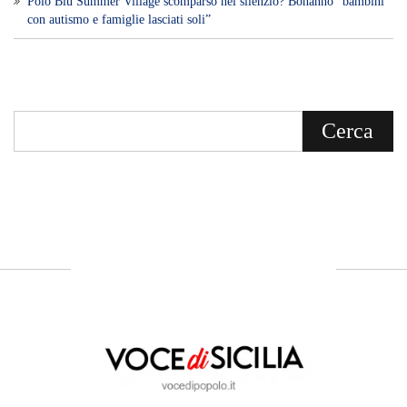
Polo Blu Summer Village scomparso nel silenzio? Bonanno “bambini
con autismo e famiglie lasciati soli”