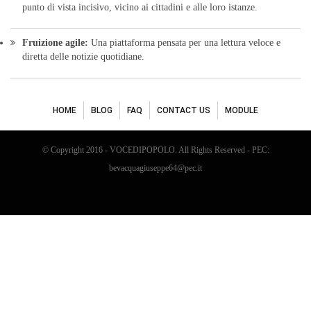
punto di vista incisivo, vicino ai cittadini e alle loro istanze.
Fruizione agile:
Una piattaforma pensata per una lettura veloce e
diretta delle notizie quotidiane.
HOME
BLOG
FAQ
CONTACT US
MODULE
© Copyright 2016 - VOCEDIPOPOLO. All Rights Reserved - PEC:
bevacquagiuseppe64@pec.it