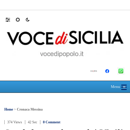
Appalti, la gip esclude la mafia ma descrive
☰
≡
Menu
Home
>
Cronaca Messina
374 Views
42 Sec
0 Comment