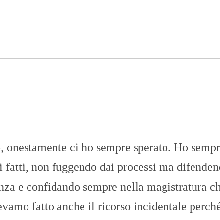
n
U
a
N
z
I
i
V
o
E
n
R
a
S
l
I
e
T
A
’
I
N
C
H
to, onestamente ci ho sempre sperato. Ho semp
I
E
S
ai fatti, non fuggendo dai processi ma difende
T
E
enza e confidando sempre nella magistratura c
E
R
vevamo fatto anche il ricorso incidentale perch
E
P