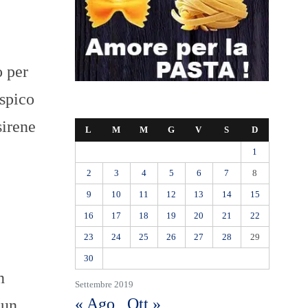
o per
spico
sirene
L
M
M
G
V
S
D
1
2
3
4
5
6
7
8
9
10
11
12
13
14
15
16
17
18
19
20
21
22
23
24
25
26
27
28
29
30
n
Settembre 2019
« Ago
Ott »
 un