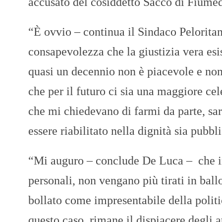
accusato del cosiddetto Sacco di Fiumed
“È ovvio – continua il Sindaco Pelorita
consapevolezza che la giustizia vera esis
quasi un decennio non è piacevole e no
che per il futuro ci sia una maggiore cele
che mi chiedevano di farmi da parte, sare
essere riabilitato nella dignità sia pubbl
“Mi auguro – conclude De Luca – che in f
personali, non vengano più tirati in ball
bollato come impresentabile della polit
questo caso, rimane il dispiacere degli a