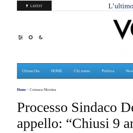
L’ultimo
LATEST
Ultima Ora
HOME
Chi siamo
Politica
New
Home
>
Cronaca Messina
Processo Sindaco De
appello: “Chiusi 9 an