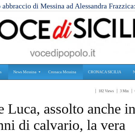
 abbraccio di Messina ad Alessandra Frazzic
s
News Messina
Cronaca Messina
CRONACA SICILIA
182 Views
3 Min
S
C
 Luca, assolto anche i
a
r
n
o
i
n
ni di calvario, la vera
t
a
à
c
a