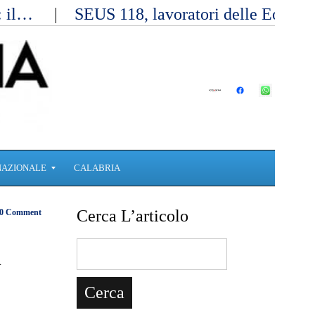
a: il…
SEUS 118, lavoratori delle Eolie 
NAZIONALE
CALABRIA
Cerca L’articolo
0 Comment
n