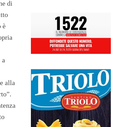
ne di
atto
o è
opria
 a
e alla
rto”.
ntenza
to