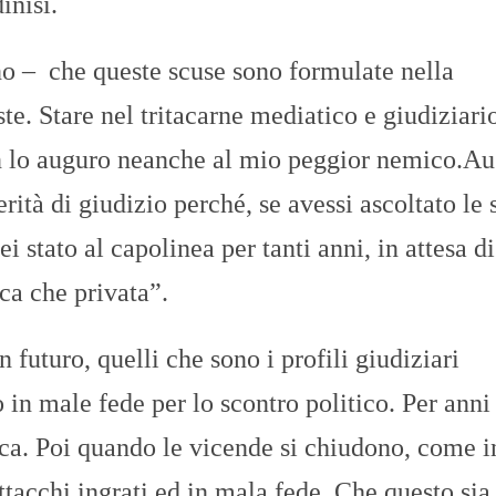
inisi.
no – che queste scuse sono formulate nella
te. Stare nel tritacarne mediatico e giudiziari
n lo auguro neanche al mio peggior nemico.Au
rità di giudizio perché, se avessi ascoltato le 
i stato al capolinea per tanti anni, in attesa di
ica che privata”.
uturo, quelli che sono i profili giudiziari
o in male fede per lo scontro politico. Per anni
ica. Poi quando le vicende si chiudono, come i
ttacchi ingrati ed in mala fede. Che questo sia