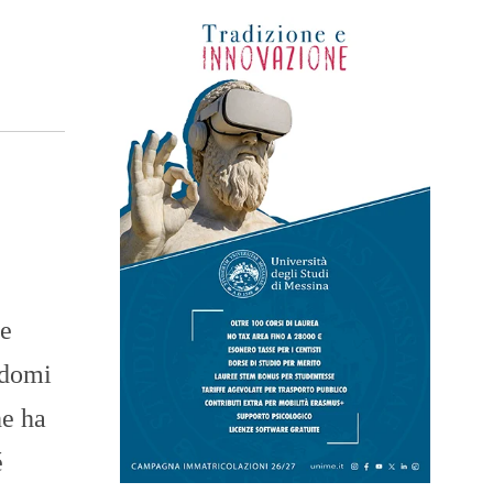
re
ndomi
he ha
é