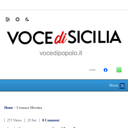
SEUS 118, lavoratori delle Eolie al limite. 
☰
≡
Menu
Home
>
Cronaca Messina
271 Views
23 Sec
0 Comment